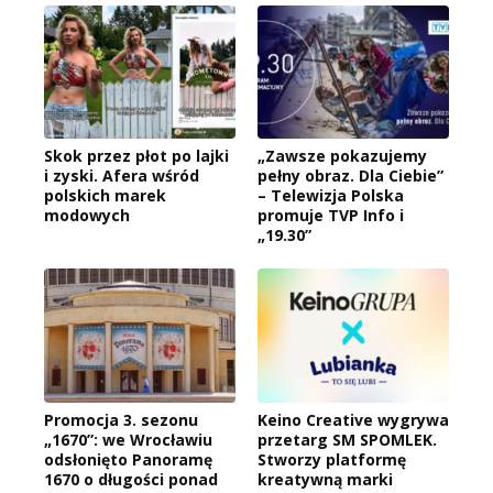
Skok przez płot po lajki
„Zawsze pokazujemy
i zyski. Afera wśród
pełny obraz. Dla Ciebie”
polskich marek
– Telewizja Polska
modowych
promuje TVP Info i
„19.30”
Promocja 3. sezonu
Keino Creative wygrywa
„1670”: we Wrocławiu
przetarg SM SPOMLEK.
odsłonięto Panoramę
Stworzy platformę
1670 o długości ponad
kreatywną marki