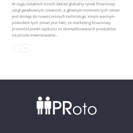
W ciągu ostatnich trzech dekad globalny rynek finansowy
uległ gwałtownym zmianom, a głównym motorem tych zmian
jest dostęp do nowoczesnych technologii. Innym ważnym
powodem tych zmian jest fakt, że marketing finansowy
przeniósł punkt ciężkości ze skomplikowanych produktów
na proste inwestowanie...