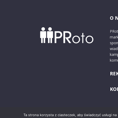
O 
PRot
mark
spon
wiad
kamp
komu
RE
KO
Ta strona korzysta z ciasteczek, aby świadczyć usługi na