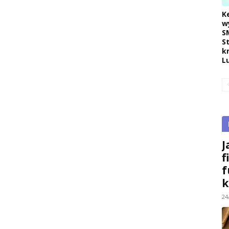
K
w
S
S
k
L
J
f
f
k
24