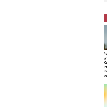
Ś
w
K
P
i
pu