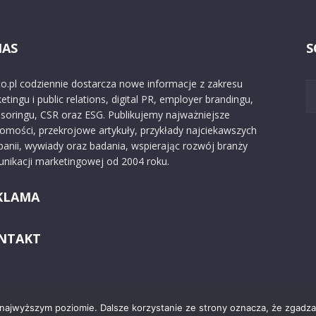
NAS
S
o.pl codziennie dostarcza nowe informacje z zakresu
etingu i public relations, digital PR, employer brandingu,
soringu, CSR oraz ESG. Publikujemy najważniejsze
omości, przekrojowe artykuły, przykłady najciekawszych
anii, wywiady oraz badania, wspierając rozwój branży
nikacji marketingowej od 2004 roku.
KLAMA
NTAKT
 najwyższym poziomie. Dalsze korzystanie ze strony oznacza, że zgadzas