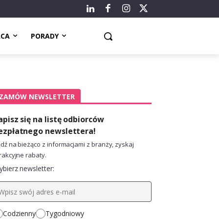
ACA
PORADY
ZAMÓW NEWSLETTER
apisz się na listę odbiorców
ezpłatnego newslettera!
dź na bieżąco z informacjami z branży, zyskaj
rakcyjne rabaty.
bierz newsletter:
Codzienny
Tygodniowy