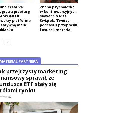
eino Creative
Znana psycholożka
ygrywa przetarg
w kontrowersyjnych
M SPOMLEK.
słowach o Idze
tworzy platformę
Świątek. Twórcy
reatywną marki
podcastu przeprosili
ubianka
i usunęli materiał
MATERIAŁ PARTNERA
ak przejrzysty marketing
inansowy sprawił, że
undusze ETF stały się
rólami rynku
/07/2026