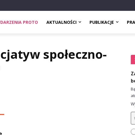
DARZENIA PROTO
AKTUALNOŚCI
PUBLIKACJE
PR
icjatyw społeczno-
h
Z
b
Bą
at
Wy
e