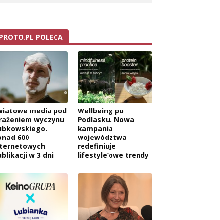
PROTO.PL POLECA
wiatowe media pod
Wellbeing po
rażeniem wyczynu
Podlasku. Nowa
ubkowskiego.
kampania
onad 600
województwa
nternetowych
redefiniuje
blikacji w 3 dni
lifestyle’owe trendy