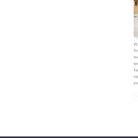
W 
fi
mo
te
fa
ci
in