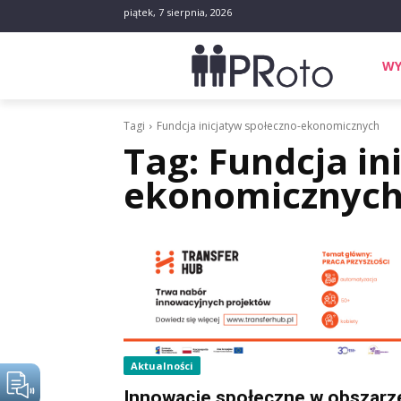
piątek, 7 sierpnia, 2026
WY
Tagi
Fundcja inicjatyw społeczno-ekonomicznych
Tag:
Fundcja in
ekonomicznyc
Aktualności
Innowacje społeczne w obszarz