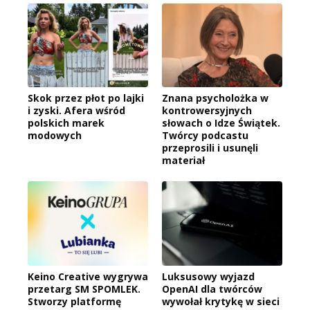
Skok przez płot po lajki
Znana psycholożka w
i zyski. Afera wśród
kontrowersyjnych
polskich marek
słowach o Idze Świątek.
modowych
Twórcy podcastu
przeprosili i usunęli
materiał
Keino Creative wygrywa
Luksusowy wyjazd
przetarg SM SPOMLEK.
OpenAI dla twórców
Stworzy platformę
wywołał krytykę w sieci