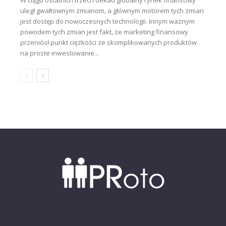
W ciągu ostatnich trzech dekad globalny rynek finansowy
uległ gwałtownym zmianom, a głównym motorem tych zmian
jest dostęp do nowoczesnych technologii. Innym ważnym
powodem tych zmian jest fakt, że marketing finansowy
przeniósł punkt ciężkości ze skomplikowanych produktów
na proste inwestowanie...