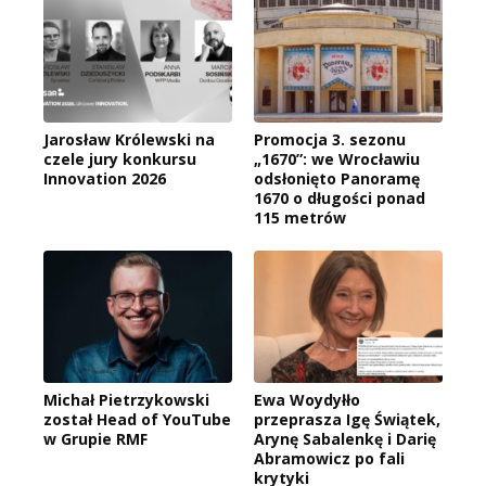
Jarosław Królewski na
Promocja 3. sezonu
czele jury konkursu
„1670”: we Wrocławiu
Innovation 2026
odsłonięto Panoramę
1670 o długości ponad
115 metrów
Michał Pietrzykowski
Ewa Woydyłło
został Head of YouTube
przeprasza Igę Świątek,
w Grupie RMF
Arynę Sabalenkę i Darię
Abramowicz po fali
krytyki