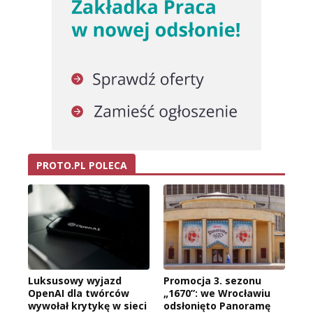
PROTO.PL POLECA
Luksusowy wyjazd
Promocja 3. sezonu
OpenAI dla twórców
„1670”: we Wrocławiu
wywołał krytykę w sieci
odsłonięto Panoramę