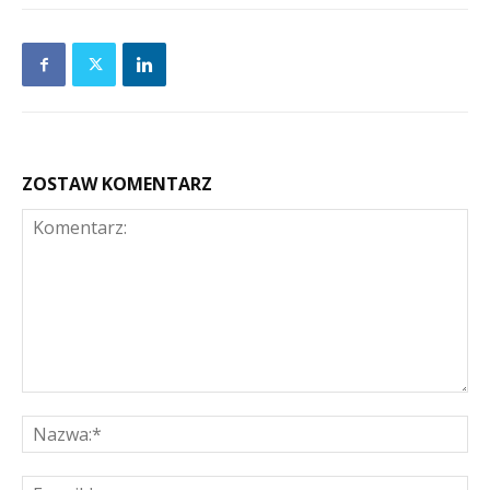
ZOSTAW KOMENTARZ
Komentarz:
Na
E-