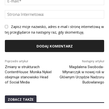
mai
St
Int
Zapisz moje nazwisko, adres e-mail i stronę internetową w
tej przeglądarce na następny raz, gdy skomentuję.
Alternative:
Poprzedni artykuł
Następny artykuł
Zmiany w strukturach
Magdalena Swoboda-
ContentHouse: Monika Nykiel
Młynarczyk w nowej roli w
obejmuje stanowisko Head
Głównym Urzędzie Nadzoru
of Social Media
Budowlanego
ZOBACZ TAKŻE