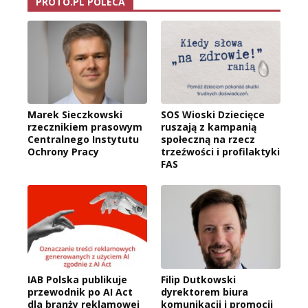
PROTO.PL POLECA
Marek Sieczkowski
SOS Wioski Dziecięce
rzecznikiem prasowym
ruszają z kampanią
Centralnego Instytutu
społeczną na rzecz
Ochrony Pracy
trzeźwości i profilaktyki
FAS
IAB Polska publikuje
Filip Dutkowski
przewodnik po AI Act
dyrektorem biura
dla branży reklamowej
komunikacji i promocji