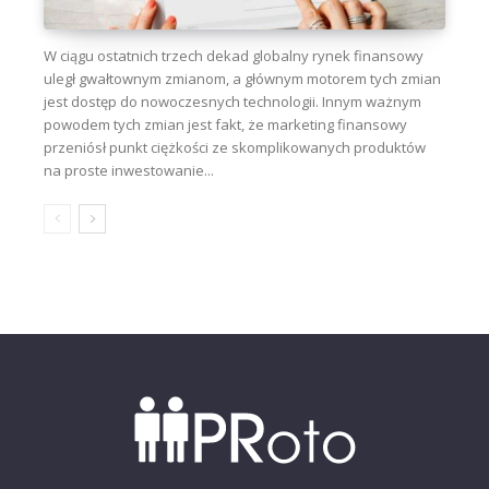
W ciągu ostatnich trzech dekad globalny rynek finansowy
uległ gwałtownym zmianom, a głównym motorem tych zmian
jest dostęp do nowoczesnych technologii. Innym ważnym
powodem tych zmian jest fakt, że marketing finansowy
przeniósł punkt ciężkości ze skomplikowanych produktów
na proste inwestowanie...