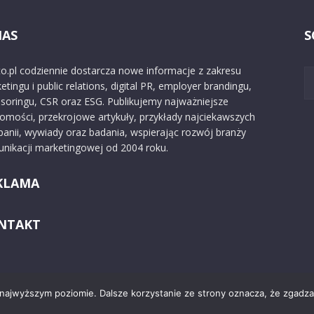
NAS
S
o.pl codziennie dostarcza nowe informacje z zakresu
etingu i public relations, digital PR, employer brandingu,
soringu, CSR oraz ESG. Publikujemy najważniejsze
omości, przekrojowe artykuły, przykłady najciekawszych
anii, wywiady oraz badania, wspierając rozwój branży
nikacji marketingowej od 2004 roku.
KLAMA
NTAKT
 najwyższym poziomie. Dalsze korzystanie ze strony oznacza, że zgadzas
Kontakt
O nas
Reklama
Zast