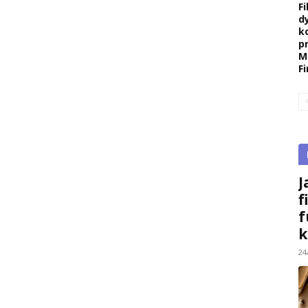
F
d
k
p
M
F
J
f
f
k
24