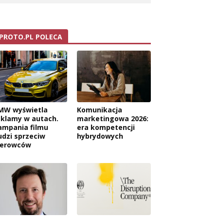
PROTO.PL POLECA
MW wyświetla
Komunikacja
eklamy w autach.
marketingowa 2026:
ampania filmu
era kompetencji
udzi sprzeciw
hybrydowych
ierowców