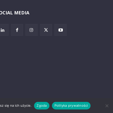
OCIAL MEDIA
Wybierz i
posłuchaj
z się na ich użycie.
Zgoda
Polityka prywatności
rzeżenia prawne