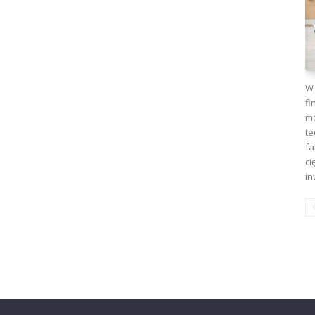
W 
fi
mo
te
fa
ci
in