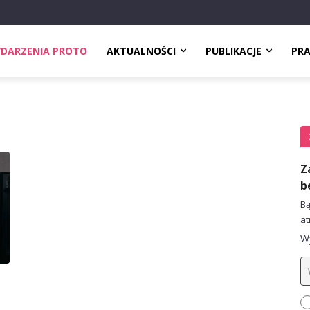
DARZENIA PROTO
AKTUALNOŚCI
PUBLIKACJE
PR
Z
b
Bą
at
Wy