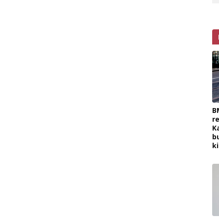
B
r
K
b
k