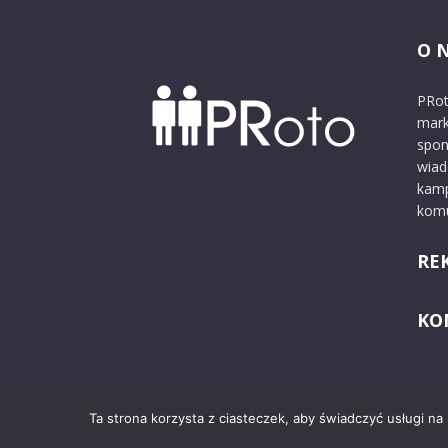
O 
PRot
mark
spon
wiad
kamp
komu
RE
KO
Ta strona korzysta z ciasteczek, aby świadczyć usługi na
© 2024 PRoto.pl