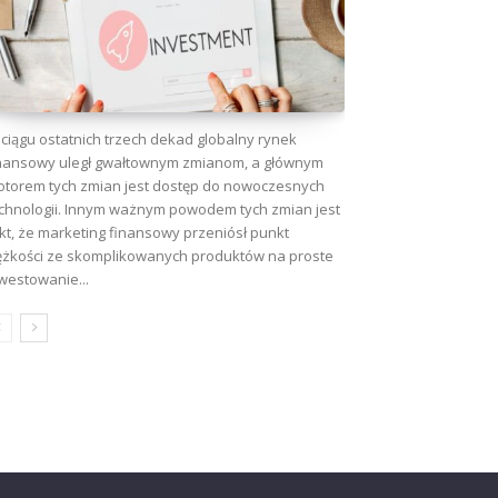
ciągu ostatnich trzech dekad globalny rynek
nansowy uległ gwałtownym zmianom, a głównym
torem tych zmian jest dostęp do nowoczesnych
chnologii. Innym ważnym powodem tych zmian jest
kt, że marketing finansowy przeniósł punkt
ężkości ze skomplikowanych produktów na proste
westowanie...