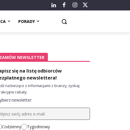
ACA
PORADY
ZAMÓW NEWSLETTER
apisz się na listę odbiorców
ezpłatnego newslettera!
dź na bieżąco z informacjami z branży, zyskaj
rakcyjne rabaty.
bierz newsletter:
Codzienny
Tygodniowy