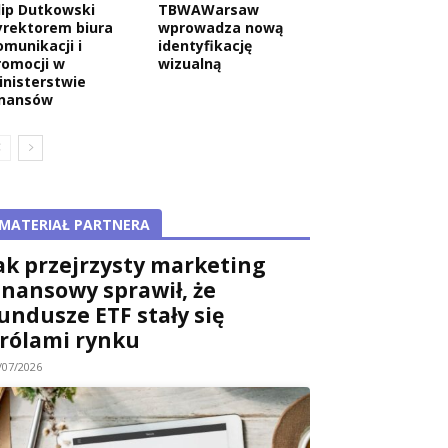
ilip Dutkowski
TBWAWarsaw
yrektorem biura
wprowadza nową
omunikacji i
identyfikację
romocji w
wizualną
inisterstwie
inansów
MATERIAŁ PARTNERA
ak przejrzysty marketing
inansowy sprawił, że
undusze ETF stały się
rólami rynku
/07/2026