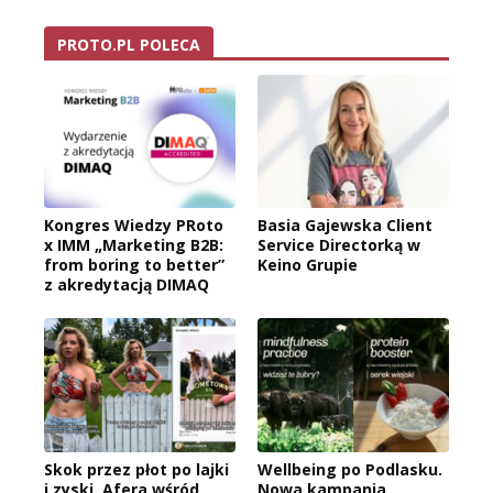
PROTO.PL POLECA
Kongres Wiedzy PRoto
Basia Gajewska Client
x IMM „Marketing B2B:
Service Directorką w
from boring to better”
Keino Grupie
z akredytacją DIMAQ
Skok przez płot po lajki
Wellbeing po Podlasku.
i zyski. Afera wśród
Nowa kampania