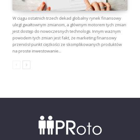
W ciągu ostatnich trzech dekad globalny rynek finansowy
uległ gwałtownym zmianom, a głównym motorem tych zmian
jest dostęp do nowoczesnych technologii. Innym ważnym
powodem tych zmian jest fakt, że marketing finansowy
przeniósł punkt ciężkości ze skomplikowanych produktów
na proste inwestowanie...