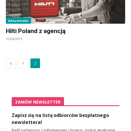
Aktualności
Hilti Poland z agencją
10/06/2015
1
2
ZAMÓW NEWSLETTER
Zapisz się na listę odbiorców bezpłatnego
newslettera!
Bądź na bieżąco z informacjami z branży, zyskaj atrakcyjne