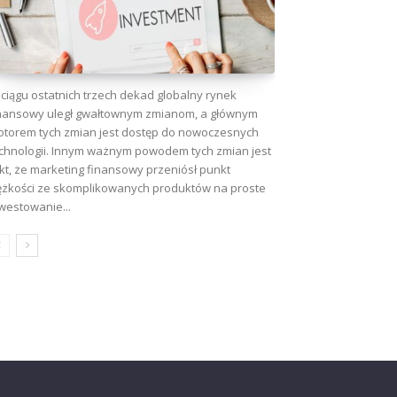
ciągu ostatnich trzech dekad globalny rynek
nansowy uległ gwałtownym zmianom, a głównym
torem tych zmian jest dostęp do nowoczesnych
chnologii. Innym ważnym powodem tych zmian jest
kt, że marketing finansowy przeniósł punkt
ężkości ze skomplikowanych produktów na proste
westowanie...