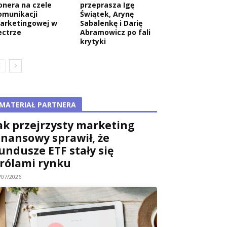
onera na czele
przeprasza Igę
omunikacji
Świątek, Arynę
arketingowej w
Sabalenkę i Darię
ectrze
Abramowicz po fali
krytyki
MATERIAŁ PARTNERA
ak przejrzysty marketing
inansowy sprawił, że
undusze ETF stały się
rólami rynku
/07/2026