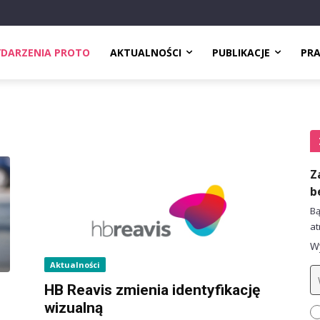
DARZENIA PROTO
AKTUALNOŚCI
PUBLIKACJE
PR
Z
b
Bą
at
Wy
Aktualności
HB Reavis zmienia identyfikację
wizualną