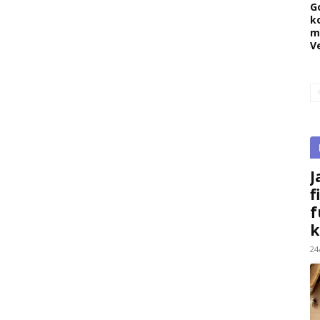
G
k
m
V
J
f
f
k
24