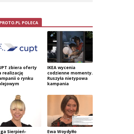
PROTO.PL POLECA
UPT zbiera oferty
IKEA wycenia
 realizację
codzienne momenty.
ampanii o rynku
Ruszyła nietypowa
olejowym
kampania
lga Sierpień-
Ewa Woydyłło