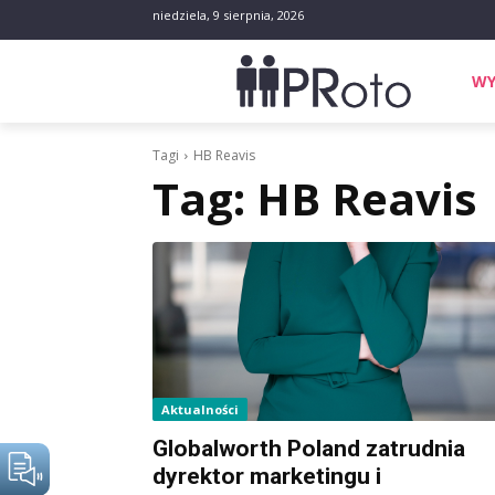
niedziela, 9 sierpnia, 2026
WY
Tagi
HB Reavis
Tag:
HB Reavis
Aktualności
Globalworth Poland zatrudnia
dyrektor marketingu i