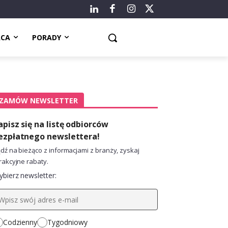
ACA
PORADY
ZAMÓW NEWSLETTER
apisz się na listę odbiorców
ezpłatnego newslettera!
dź na bieżąco z informacjami z branży, zyskaj
rakcyjne rabaty.
bierz newsletter:
Codzienny
Tygodniowy