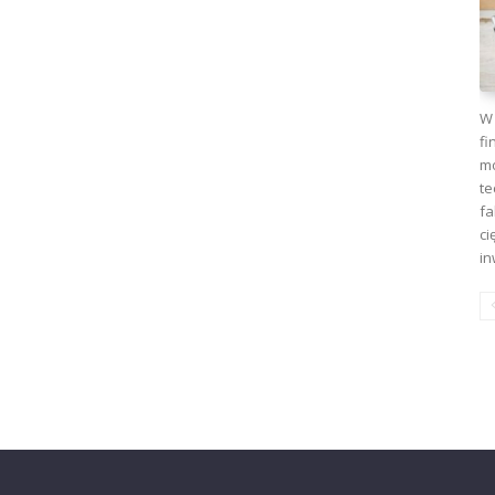
W 
fi
mo
te
fa
ci
in