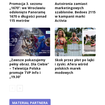
Promocja 3. sezonu
Autoironia zamiast
„1670”: we Wrocławiu
marketingowych
odsłonięto Panoramę
szablonów. Bedoes 2115
1670 o długości ponad
w kampanii marki
115 metrów
Activia
„Zawsze pokazujemy
Skok przez płot po lajki
pełny obraz. Dla Ciebie”
i zyski. Afera wśród
– Telewizja Polska
polskich marek
promuje TVP Info i
modowych
„19.30”
MATERIAŁ PARTNERA