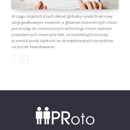
W ciągu ostatnich trzech dekad globalny rynek finansowy
uległ gwałtownym zmianom, a głównym motorem tych zmian
jest dostęp do nowoczesnych technologii. Innym ważnym
powodem tych zmian jest fakt, że marketing finansowy
przeniósł punkt ciężkości ze skomplikowanych produktów
na proste inwestowanie...