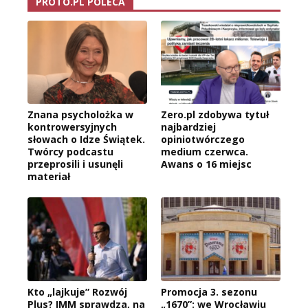
PROTO.PL POLECA
Znana psycholożka w
Zero.pl zdobywa tytuł
kontrowersyjnych
najbardziej
słowach o Idze Świątek.
opiniotwórczego
Twórcy podcastu
medium czerwca.
przeprosili i usunęli
Awans o 16 miejsc
materiał
Kto „lajkuje” Rozwój
Promocja 3. sezonu
Plus? IMM sprawdza, na
„1670”: we Wrocławiu