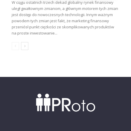
W ciągu ostatnich trzech dekad globalny rynek finansowy
uległ gwałtownym zmianom, a głównym motorem tych zmian
jest dostęp do nowoczesnych technologii. Innym ważnym
powodem tych zmian jest fakt, że marketing finansowy
przeniósł punkt ciężkości ze skomplikowanych produktów
na proste inwestowanie...