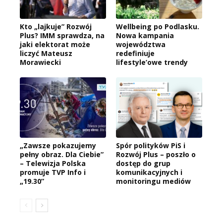
Kto „lajkuje” Rozwój
Wellbeing po Podlasku.
Plus? IMM sprawdza, na
Nowa kampania
jaki elektorat może
województwa
liczyć Mateusz
redefiniuje
Morawiecki
lifestyle’owe trendy
„Zawsze pokazujemy
Spór polityków PiS i
pełny obraz. Dla Ciebie”
Rozwój Plus – poszło o
– Telewizja Polska
dostęp do grup
promuje TVP Info i
komunikacyjnych i
„19.30”
monitoringu mediów