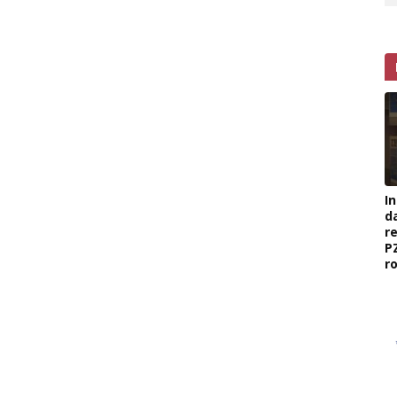
I
d
r
P
r