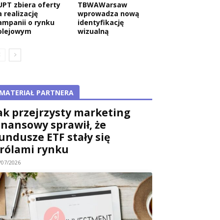
UPT zbiera oferty
TBWAWarsaw
 realizację
wprowadza nową
ampanii o rynku
identyfikację
olejowym
wizualną
MATERIAŁ PARTNERA
ak przejrzysty marketing
inansowy sprawił, że
undusze ETF stały się
rólami rynku
/07/2026