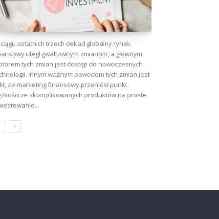
ciągu ostatnich trzech dekad globalny rynek
nansowy uległ gwałtownym zmianom, a głównym
torem tych zmian jest dostęp do nowoczesnych
chnologii. Innym ważnym powodem tych zmian jest
kt, że marketing finansowy przeniósł punkt
ężkości ze skomplikowanych produktów na proste
westowanie...