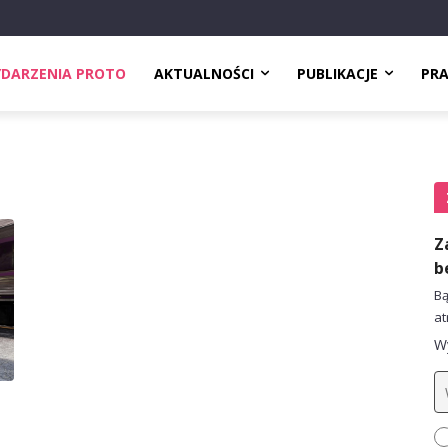
DARZENIA PROTO
AKTUALNOŚCI
PUBLIKACJE
PR
Z
b
Bą
at
Wy