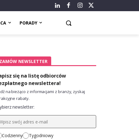
ACA
PORADY
ZAMÓW NEWSLETTER
apisz się na listę odbiorców
ezpłatnego newslettera!
dź na bieżąco z informacjami z branży, zyskaj
rakcyjne rabaty.
bierz newsletter:
Codzienny
Tygodniowy