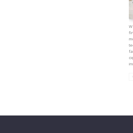
W 
fi
mo
te
fa
ci
in