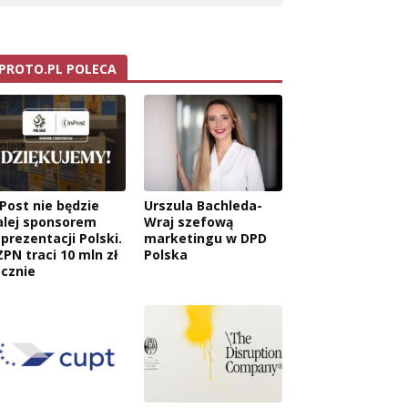
PROTO.PL POLECA
nPost nie będzie
Urszula Bachleda-
alej sponsorem
Wraj szefową
eprezentacji Polski.
marketingu w DPD
ZPN traci 10 mln zł
Polska
ocznie