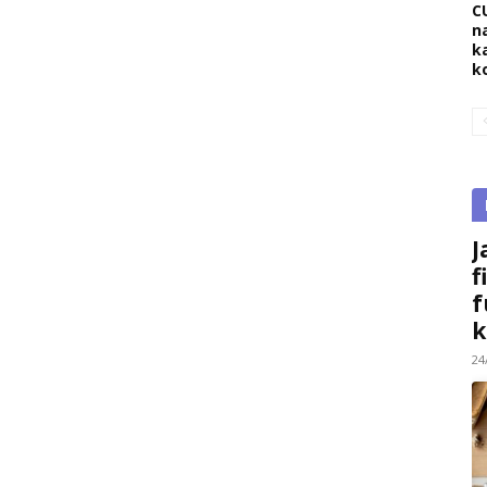
C
na
k
k
J
f
f
k
24