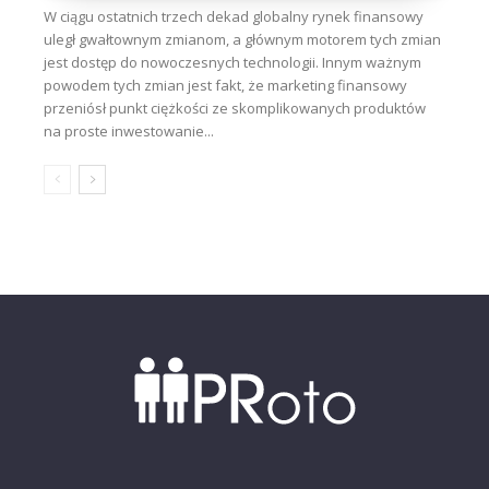
W ciągu ostatnich trzech dekad globalny rynek finansowy
uległ gwałtownym zmianom, a głównym motorem tych zmian
jest dostęp do nowoczesnych technologii. Innym ważnym
powodem tych zmian jest fakt, że marketing finansowy
przeniósł punkt ciężkości ze skomplikowanych produktów
na proste inwestowanie...