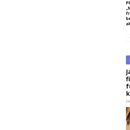
P
„
f
b
a
J
f
f
k
24