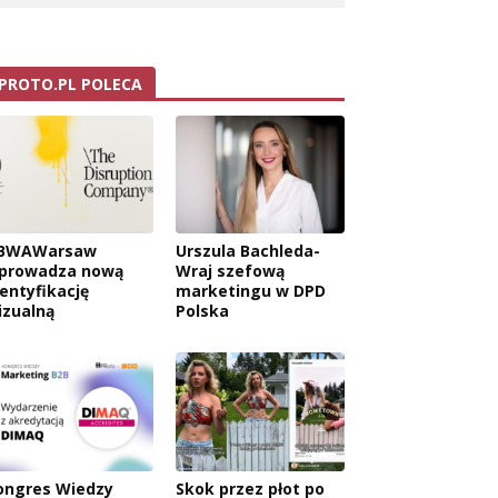
PROTO.PL POLECA
BWAWarsaw
Urszula Bachleda-
prowadza nową
Wraj szefową
dentyfikację
marketingu w DPD
izualną
Polska
ongres Wiedzy
Skok przez płot po