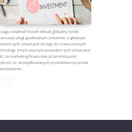
ciągu ostatnich trzech dekad globalny rynek
nansowy uległ gwałtownym zmianom, a głównym
torem tych zmian jest dostęp do nowoczesnych
chnologii. Innym ważnym powodem tych zmian jest
kt, że marketing finansowy przeniósł punkt
ężkości ze skomplikowanych produktów na proste
westowanie...