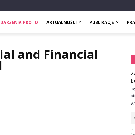
DARZENIA PROTO
AKTUALNOŚCI
PUBLIKACJE
PR
ial and Financial
d
Z
b
Bą
at
Wy