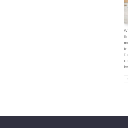
W 
fi
mo
te
fa
ci
in