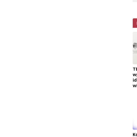
T
w
i
w
K