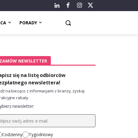
ACA
PORADY
ZAMÓW NEWSLETTER
apisz się na listę odbiorców
ezpłatnego newslettera!
dź na bieżąco z informacjami z branży, zyskaj
rakcyjne rabaty.
bierz newsletter:
Codzienny
Tygodniowy