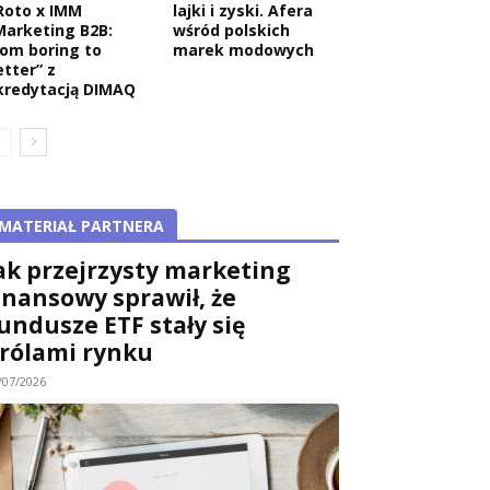
Roto x IMM
lajki i zyski. Afera
Marketing B2B:
wśród polskich
rom boring to
marek modowych
etter” z
kredytacją DIMAQ
MATERIAŁ PARTNERA
ak przejrzysty marketing
inansowy sprawił, że
undusze ETF stały się
rólami rynku
/07/2026