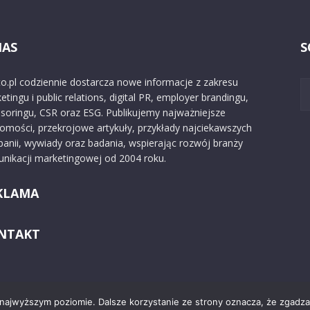
NAS
S
o.pl codziennie dostarcza nowe informacje z zakresu
etingu i public relations, digital PR, employer brandingu,
soringu, CSR oraz ESG. Publikujemy najważniejsze
omości, przekrojowe artykuły, przykłady najciekawszych
anii, wywiady oraz badania, wspierając rozwój branży
nikacji marketingowej od 2004 roku.
KLAMA
NTAKT
 najwyższym poziomie. Dalsze korzystanie ze strony oznacza, że zgadzas