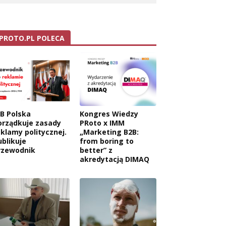
PROTO.PL POLECA
AB Polska
Kongres Wiedzy
orządkuje zasady
PRoto x IMM
eklamy politycznej.
„Marketing B2B:
ublikuje
from boring to
rzewodnik
better” z
akredytacją DIMAQ