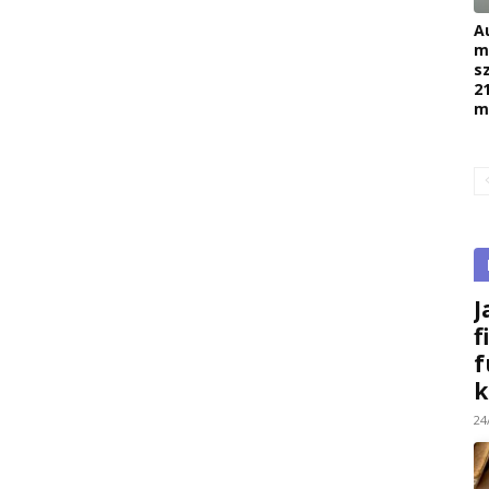
A
m
s
2
m
J
f
f
k
24