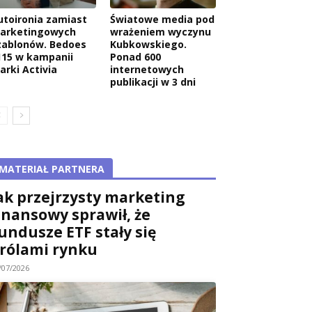
utoironia zamiast
Światowe media pod
arketingowych
wrażeniem wyczynu
zablonów. Bedoes
Kubkowskiego.
115 w kampanii
Ponad 600
arki Activia
internetowych
publikacji w 3 dni
MATERIAŁ PARTNERA
ak przejrzysty marketing
inansowy sprawił, że
undusze ETF stały się
rólami rynku
/07/2026