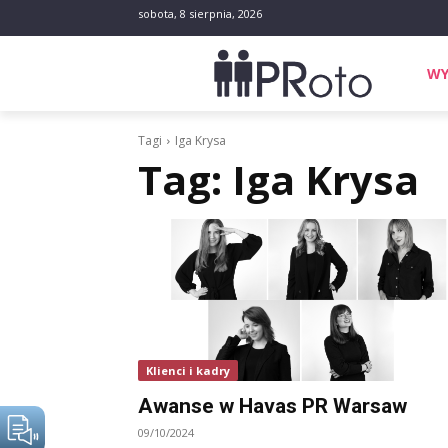
sobota, 8 sierpnia, 2026
WY
Tagi
Iga Krysa
Tag:
Iga Krysa
Klienci i kadry
Awanse w Havas PR Warsaw
09/10/2024