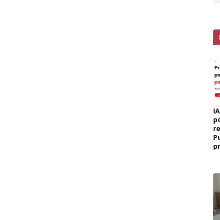
I
p
r
P
p