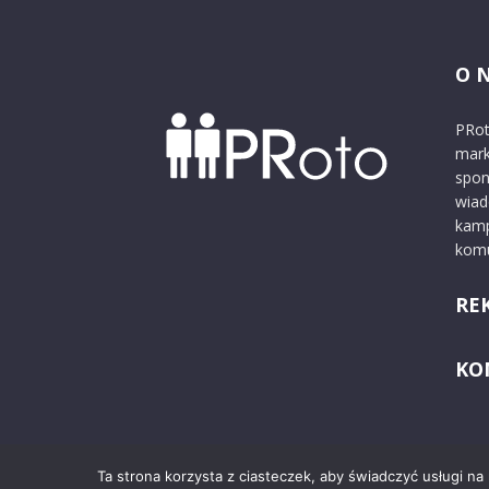
O 
PRot
mark
spon
wiad
kamp
komu
RE
KO
Ta strona korzysta z ciasteczek, aby świadczyć usługi na