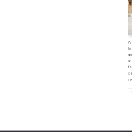
W 
fi
mo
te
fa
ci
in