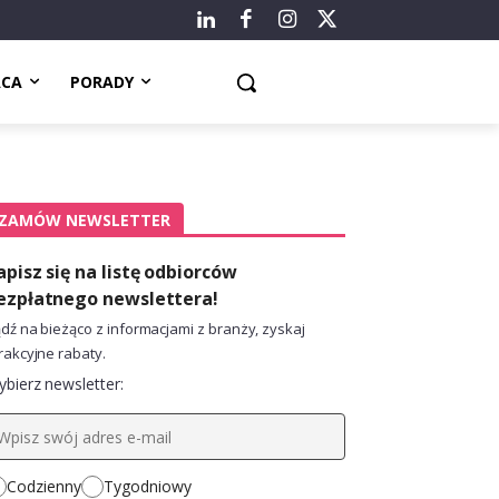
ACA
PORADY
ZAMÓW NEWSLETTER
apisz się na listę odbiorców
ezpłatnego newslettera!
dź na bieżąco z informacjami z branży, zyskaj
rakcyjne rabaty.
bierz newsletter:
Codzienny
Tygodniowy