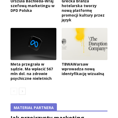
Urszula Bachleda-Wraj
Grecka branża
szefową marketingu w
hotelarska tworzy
DPD Polska
nową platformę
promocji kultury przez
język
Meta przegrała w
TBWAWarsaw
sądzie. Ma wpłacić 567
wprowadza nową
mln dol. na zdrowie
identyfikację wizualną
psychiczne nieletnich
MATERIAŁ PARTNERA