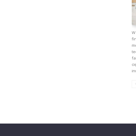
W 
fi
mo
te
fa
ci
in