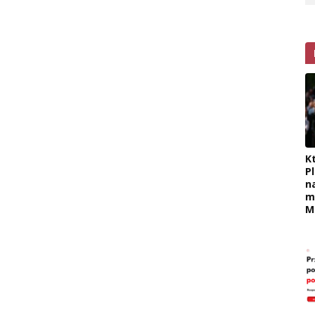
K
P
n
m
M