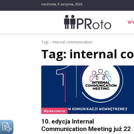
niedziela, 9 sierpnia, 2026
WY
Tagi
Internal communication
Tag:
internal 
Wydarzenia
10. edycja Internal
Communication Meeting już 22