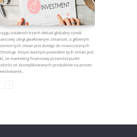
ciągu ostatnich trzech dekad globalny rynek
nansowy uległ gwałtownym zmianom, a głównym
torem tych zmian jest dostęp do nowoczesnych
chnologii. Innym ważnym powodem tych zmian jest
kt, że marketing finansowy przeniósł punkt
ężkości ze skomplikowanych produktów na proste
westowanie...