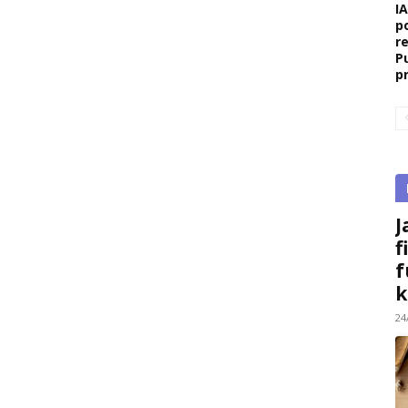
I
p
r
P
p
J
f
f
k
24