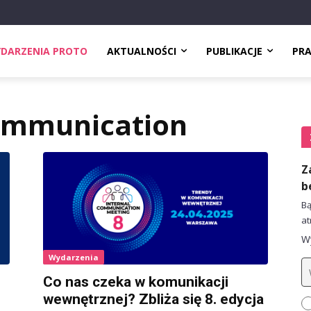
DARZENIA PROTO
AKTUALNOŚCI
PUBLIKACJE
PR
communication
Z
b
Bą
at
Wy
Wydarzenia
Co nas czeka w komunikacji
wewnętrznej? Zbliża się 8. edycja