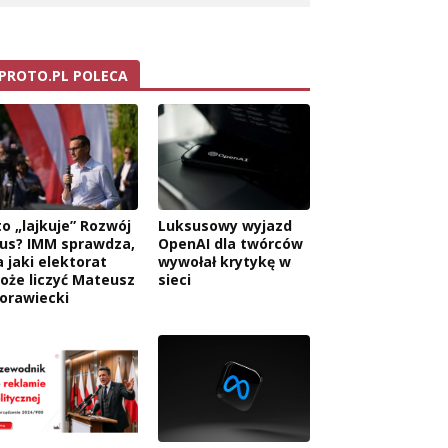
PROTO.PL POLECA
to „lajkuje” Rozwój
Luksusowy wyjazd
lus? IMM sprawdza,
OpenAI dla twórców
a jaki elektorat
wywołał krytykę w
oże liczyć Mateusz
sieci
orawiecki