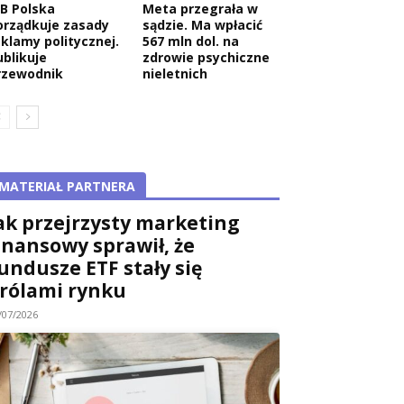
AB Polska
Meta przegrała w
orządkuje zasady
sądzie. Ma wpłacić
eklamy politycznej.
567 mln dol. na
ublikuje
zdrowie psychiczne
rzewodnik
nieletnich
MATERIAŁ PARTNERA
ak przejrzysty marketing
inansowy sprawił, że
undusze ETF stały się
rólami rynku
/07/2026