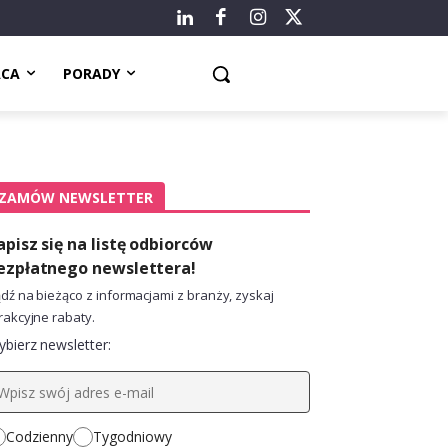
ACA
PORADY
ZAMÓW NEWSLETTER
apisz się na listę odbiorców
ezpłatnego newslettera!
dź na bieżąco z informacjami z branży, zyskaj
rakcyjne rabaty.
bierz newsletter:
Codzienny
Tygodniowy