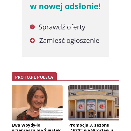
PROTO.PL POLECA
Ewa Woydyłło
Promocja 3. sezonu
przeprasza Igę Świątek,
„1670”: we Wrocławiu