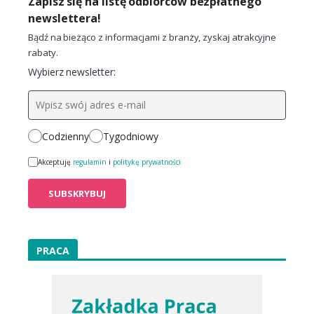
Zapisz się na listę odbiorców bezpłatnego
newslettera!
Bądź na bieżąco z informacjami z branży, zyskaj atrakcyjne
rabaty.
Wybierz newsletter:
Codzienny
Tygodniowy
Akceptuję
regulamin
i
politykę prywatności
PRACA