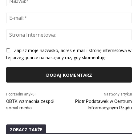
E-
mai
St
Int
Zapisz moje nazwisko, adres e-mail i stronę internetową w
tej przeglądarce na następny raz, gdy skomentuję.
Alternative:
Poprzedni artykuł
Następny artykuł
OBTK wzmacnia zespół
Piotr Podstawek w Centrum
social media
Informacyjnym Rządu
ZOBACZ TAKŻE