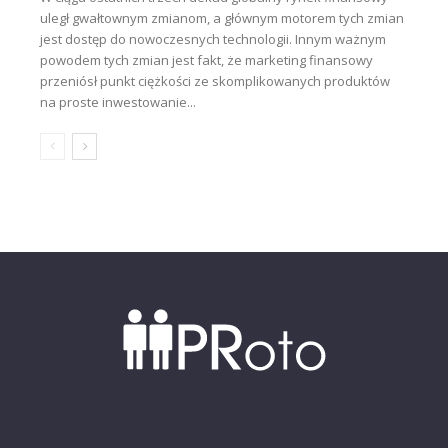
uległ gwałtownym zmianom, a głównym motorem tych zmian
jest dostęp do nowoczesnych technologii. Innym ważnym
powodem tych zmian jest fakt, że marketing finansowy
przeniósł punkt ciężkości ze skomplikowanych produktów
na proste inwestowanie...