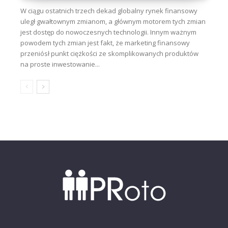
W ciągu ostatnich trzech dekad globalny rynek finansowy
uległ gwałtownym zmianom, a głównym motorem tych zmian
jest dostęp do nowoczesnych technologii. Innym ważnym
powodem tych zmian jest fakt, że marketing finansowy
przeniósł punkt ciężkości ze skomplikowanych produktów
na proste inwestowanie...