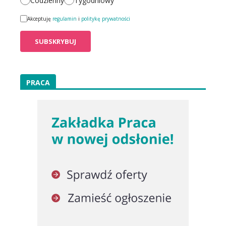
Codzienny
Tygodniowy
Akceptuję
regulamin
i
politykę prywatności
PRACA