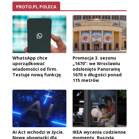
PROTO.PL POLECA
WhatsApp chce
Promocja 3. sezonu
uporządkować
„1670”: we Wrocławiu
wiadomości od firm.
odsłonięto Panoramę
Testuje nową funkcję
1670 o długości ponad
115 metrów
AI Act wchodzi w życie.
IKEA wycenia codzienne
Nowe obowiązki dla
momenty. Ruszyła