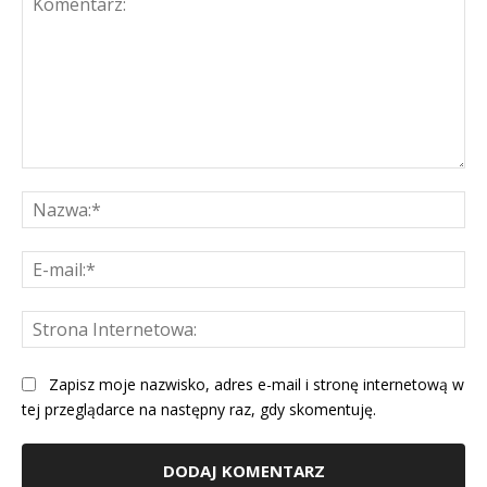
Komentarz:
Na
E-
mai
St
Int
Zapisz moje nazwisko, adres e-mail i stronę internetową w
tej przeglądarce na następny raz, gdy skomentuję.