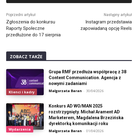
Alternative:
Poprzedni artykuł
Następny artykuł
Zgłoszenia do konkursu
Instagram przedstawia
Raporty Społeczne
zapowiadaną opcję Reels
przedłużone do 17 sierpnia
ZOBACZ TAKŻE
Grupa RMF przedłuża współpracę z 38
Content Communication. Agencja z
nowymi zadaniami
Małgorzata Baran
-
30/04/2026
Klienci i kadry
Konkurs AD WO/MAN 2025
rozstrzygnięty. Michał Arament AD
Marketerem, Magdalena Brzezińska
dyrektorką komunikacji roku
Wydarzenia
Małgorzata Baran
-
01/04/2026