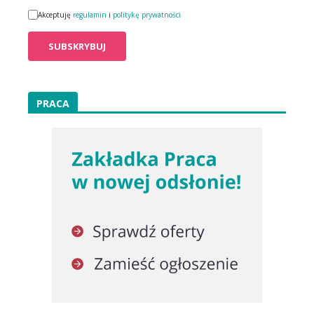
Akceptuję
regulamin
i
politykę prywatności
PRACA