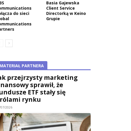
BS
Basia Gajewska
ommunications
Client Service
ołącza do sieci
Directorką w Keino
lobal
Grupie
ommunications
artners
MATERIAŁ PARTNERA
ak przejrzysty marketing
inansowy sprawił, że
undusze ETF stały się
rólami rynku
/07/2026