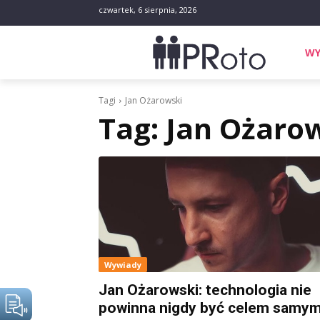
czwartek, 6 sierpnia, 2026
WY
Tagi
Jan Ożarowski
Tag:
Jan Ożaro
Wywiady
Jan Ożarowski: technologia nie
powinna nigdy być celem samy