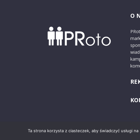
O 
PRot
mark
spon
wiad
kamp
komu
RE
KO
Ta strona korzysta z ciasteczek, aby świadczyć usługi na
© 2024 PRoto.pl