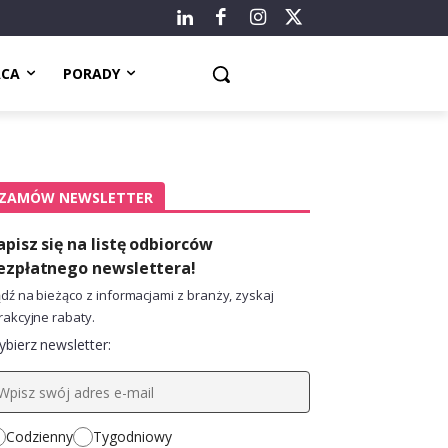
ACA
PORADY
ZAMÓW NEWSLETTER
apisz się na listę odbiorców
ezpłatnego newslettera!
dź na bieżąco z informacjami z branży, zyskaj
rakcyjne rabaty.
bierz newsletter:
Codzienny
Tygodniowy