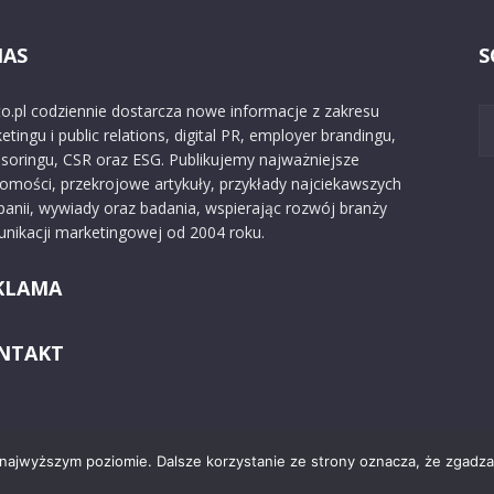
NAS
S
o.pl codziennie dostarcza nowe informacje z zakresu
etingu i public relations, digital PR, employer brandingu,
soringu, CSR oraz ESG. Publikujemy najważniejsze
omości, przekrojowe artykuły, przykłady najciekawszych
anii, wywiady oraz badania, wspierając rozwój branży
nikacji marketingowej od 2004 roku.
KLAMA
NTAKT
 najwyższym poziomie. Dalsze korzystanie ze strony oznacza, że zgadzas
Kontakt
O nas
Reklama
Zast