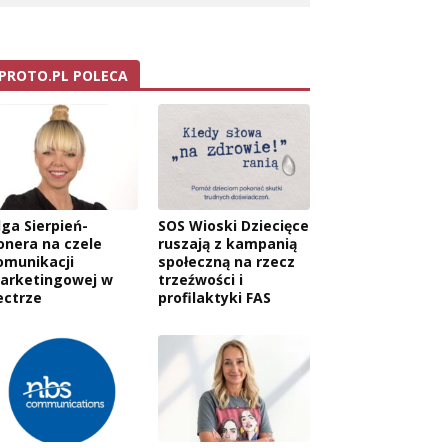
PROTO.PL POLECA
lga Sierpień-
SOS Wioski Dziecięce
onera na czele
ruszają z kampanią
omunikacji
społeczną na rzecz
arketingowej w
trzeźwości i
ectrze
profilaktyki FAS