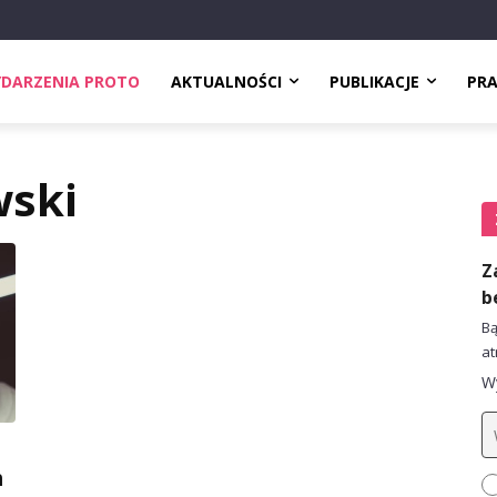
DARZENIA PROTO
AKTUALNOŚCI
PUBLIKACJE
PR
wski
Z
b
Bą
at
Wy
m