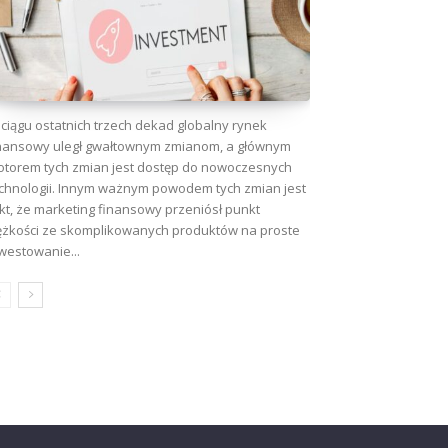
ciągu ostatnich trzech dekad globalny rynek
nansowy uległ gwałtownym zmianom, a głównym
torem tych zmian jest dostęp do nowoczesnych
chnologii. Innym ważnym powodem tych zmian jest
kt, że marketing finansowy przeniósł punkt
ężkości ze skomplikowanych produktów na proste
westowanie...