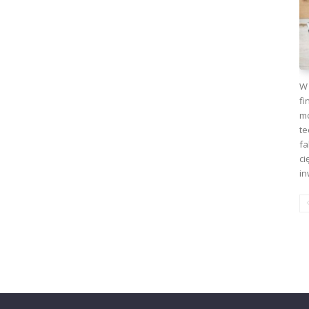
W 
fi
mo
te
fa
ci
in