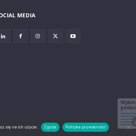
OCIAL MEDIA
Wybierz i
posłuchaj
z się na ich użycie.
Zgoda
Polityka prywatności
rzeżenia prawne