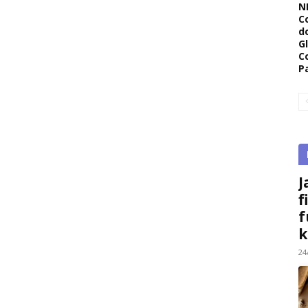
N
C
d
G
C
P
J
f
f
k
24