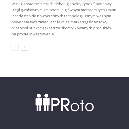
W ciągu ostatnich trzech dekad globalny rynek finansowy
uległ gwałtownym zmianom, a głównym motorem tych zmian
jest dostęp do nowoczesnych technologii. Innym ważnym
powodem tych zmian jest fakt, że marketing finansowy
przeniósł punkt ciężkości ze skomplikowanych produktów
na proste inwestowanie...