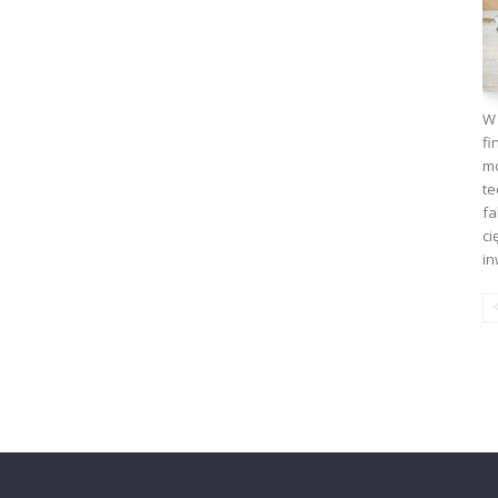
W 
fi
mo
te
fa
ci
in