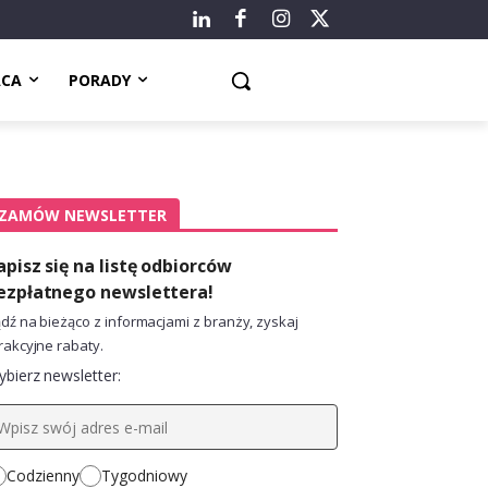
ACA
PORADY
ZAMÓW NEWSLETTER
apisz się na listę odbiorców
ezpłatnego newslettera!
dź na bieżąco z informacjami z branży, zyskaj
rakcyjne rabaty.
bierz newsletter:
Codzienny
Tygodniowy