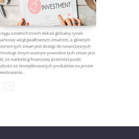
ciągu ostatnich trzech dekad globalny rynek
nansowy uległ gwałtownym zmianom, a głównym
torem tych zmian jest dostęp do nowoczesnych
chnologii. Innym ważnym powodem tych zmian jest
kt, że marketing finansowy przeniósł punkt
ężkości ze skomplikowanych produktów na proste
westowanie...