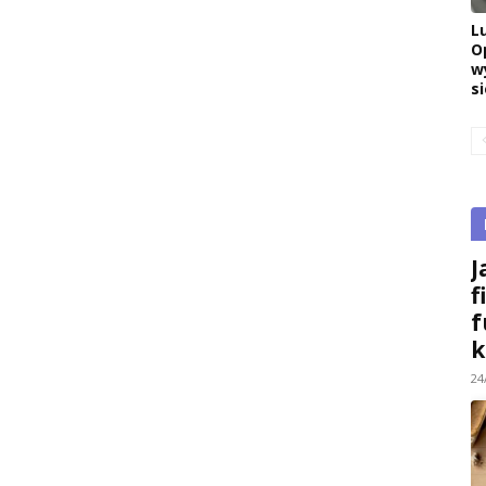
L
O
w
si
J
f
f
k
24