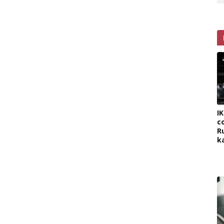
I
c
R
k