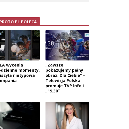
PROTO.PL POLECA
KEA wycenia
„Zawsze
odzienne momenty.
pokazujemy pełny
uszyła nietypowa
obraz. Dla Ciebie” –
ampania
Telewizja Polska
promuje TVP Info i
„19.30”