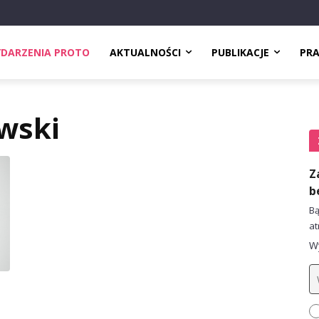
DARZENIA PROTO
AKTUALNOŚCI
PUBLIKACJE
PR
wski
Z
b
Bą
at
Wy