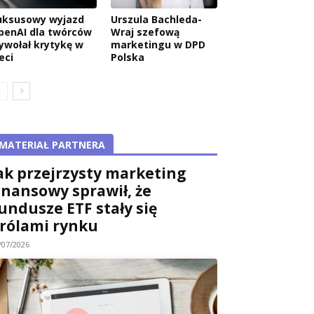
uksusowy wyjazd
Urszula Bachleda-
penAI dla twórców
Wraj szefową
ywołał krytykę w
marketingu w DPD
eci
Polska
MATERIAŁ PARTNERA
ak przejrzysty marketing
inansowy sprawił, że
undusze ETF stały się
rólami rynku
/07/2026