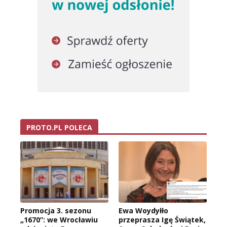
PROTO.PL POLECA
Promocja 3. sezonu
Ewa Woydyłło
„1670”: we Wrocławiu
przeprasza Igę Świątek,