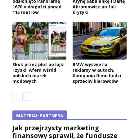
odsłonięto Panoramę
Arynę Sabalenkę i Darię
1670 o długości ponad
Abramowicz po fali
115 metrów
krytyki
Skok przez płot po lajki
BMW wyświetla
i zyski. Afera wśród
reklamy w autach.
polskich marek
Kampania filmu budzi
modowych
sprzeciw kierowców
MATERIAŁ PARTNERA
Jak przejrzysty marketing
finansowy sprawił, że fundusze