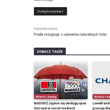
Alternative:
Poprzedni artykuł
Prada rezygnuje z używania naturalnych futer
ZOBACZ TAKŻE
Klienci i kadry
Klienci i k
MADOGZ zajmie się obsługą opon
LoveBrand
Uniroyal w social mediach
pracują dl