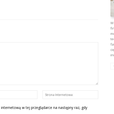
W 
fi
mo
te
fa
ci
in
E-
Strona
mail:*
Interneto
 internetową w tej przeglądarce na następny raz, gdy