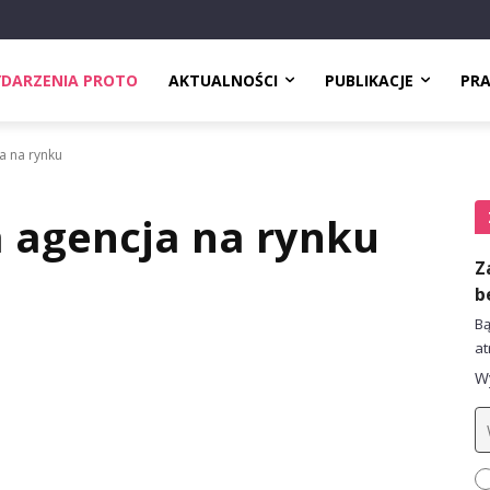
DARZENIA PROTO
AKTUALNOŚCI
PUBLIKACJE
PR
 na rynku
agencja na rynku
Z
b
Bą
at
Wy