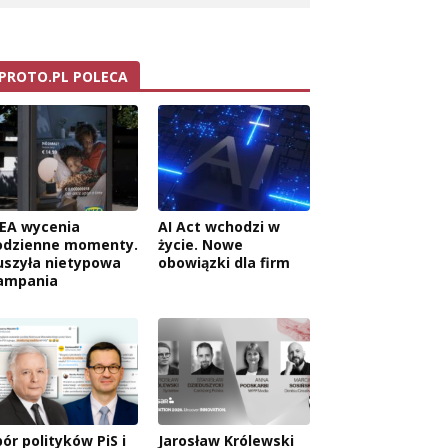
PROTO.PL POLECA
KEA wycenia
AI Act wchodzi w
odzienne momenty.
życie. Nowe
uszyła nietypowa
obowiązki dla firm
ampania
ór polityków PiS i
Jarosław Królewski