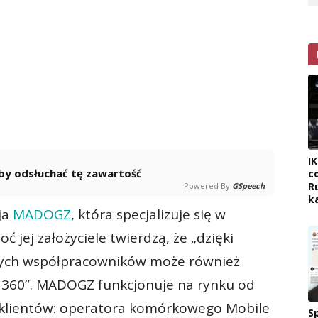
I
 aby odsłuchać tę zawartość
c
R
Powered By
GSpeech
k
ja
MADOGZ
, która specjalizuje się w
oć jej założyciele twierdzą, że „dzięki
ych współpracowników może również
 360”. MADOGZ funkcjonuje na rynku od
 klientów: operatora komórkowego Mobile
Sp