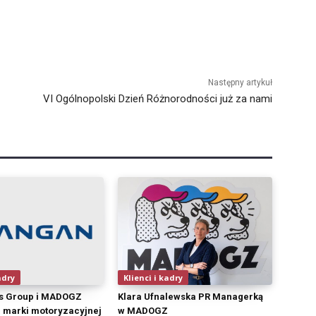
Następny artykuł
VI Ogólnopolski Dzień Różnorodności już za nami
adry
Klienci i kadry
s Group i MADOGZ
Klara Ufnalewska PR Managerką
a marki motoryzacyjnej
w MADOGZ