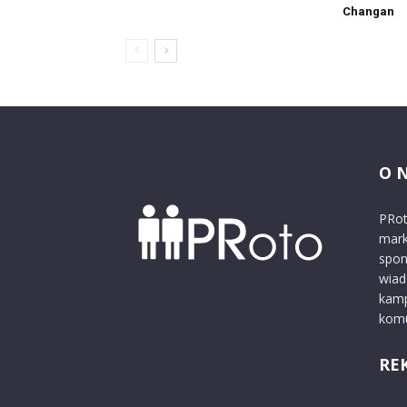
Changan
O 
PRot
mark
spon
wiad
kamp
komu
RE