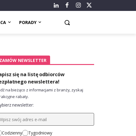
ACA
PORADY
ZAMÓW NEWSLETTER
apisz się na listę odbiorców
ezpłatnego newslettera!
dź na bieżąco z informacjami z branży, zyskaj
rakcyjne rabaty.
bierz newsletter:
Codzienny
Tygodniowy