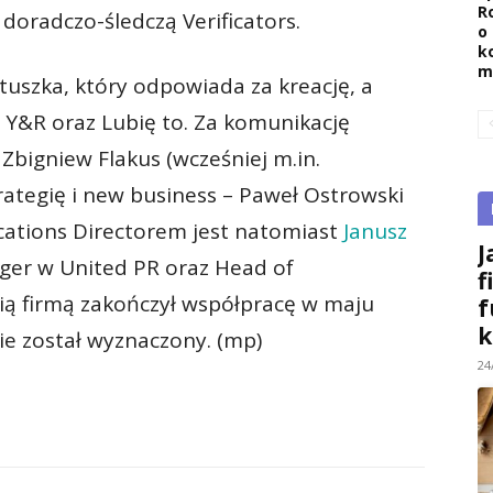
R
 doradczo-śledczą Verificators.
o
k
m
tuszka, który odpowiada za kreację, a
 Y&R oraz Lubię to. Za komunikację
bigniew Flakus (wcześniej m.in.
rategię i new business – Paweł Ostrowski
cations Directorem jest natomiast
Janusz
J
ger w United PR oraz Head of
f
ią firmą zakończył współpracę w maju
f
k
nie został wyznaczony. (mp)
24