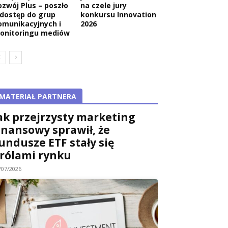
ozwój Plus – poszło
na czele jury
 dostęp do grup
konkursu Innovation
omunikacyjnych i
2026
onitoringu mediów
MATERIAŁ PARTNERA
ak przejrzysty marketing
inansowy sprawił, że
undusze ETF stały się
rólami rynku
/07/2026