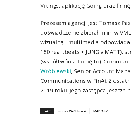
Vikings, aplikację Going oraz firmę
Prezesem agencji jest Tomasz Pas
doświadczenie zbierał m.in. w VML
wizualną i multimedia odpowiada Z
180heartbeats + JUNG v MATT), st
(współtwórca Lubię to). Communi
Wróblewski
, Senior Account Mana
Communications w FinAi. Z ostatn
2019 roku. Jego zastępca jeszcze 
TAGS
Janusz Wróblewski
MADOGZ