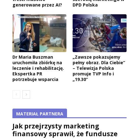
generowane przez AI?
DPD Polska
Dr Maria Buszman
„Zawsze pokazujemy
uruchomiła zbiórkę na
pełny obraz. Dla Ciebie”
leczenie i rehabilitację.
– Telewizja Polska
Ekspertka PR
promuje TVP Info i
potrzebuje wsparcia
„19.30”
MATERIAŁ PARTNERA
Jak przejrzysty marketing
finansowy sprawił, że fundusze