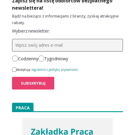
Zapisz się na listę odbiorców bezpłatnego
newslettera!
Bądź na bieżąco z informacjami z branży, zyskaj atrakcyjne
rabaty.
Wybierz newsletter:
Codzienny
Tygodniowy
Akceptuję
regulamin
i
politykę prywatności
PRACA