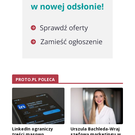
PROTO.PL POLECA
LinkedIn ograniczy
Urszula Bachleda-Wraj
treści masowo
szefową marketingu w