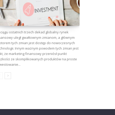
ciągu ostatnich trzech dekad globalny rynek
nansowy uległ gwałtownym zmianom, a głównym
torem tych zmian jest dostęp do nowoczesnych
chnologii. Innym ważnym powodem tych zmian jest
kt, że marketing finansowy przeniósł punkt
ężkości ze skomplikowanych produktów na proste
westowanie...