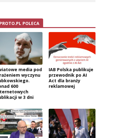
PROTO.PL POLECA
wiatowe media pod
IAB Polska publikuje
rażeniem wyczynu
przewodnik po AI
ubkowskiego.
Act dla branży
onad 600
reklamowej
nternetowych
blikacji w 3 dni