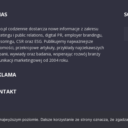
NAS
S
o.pl codziennie dostarcza nowe informacje z zakresu
etingu i public relations, digital PR, employer brandingu,
soringu, CSR oraz ESG. Publikujemy najważniejsze
omości, przekrojowe artykuły, przykłady najciekawszych
anii, wywiady oraz badania, wspierając rozwój branży
nikacji marketingowej od 2004 roku.
KLAMA
NTAKT
 najwyższym poziomie. Dalsze korzystanie ze strony oznacza, że zgadzas
Kontakt
O nas
Reklama
Zast