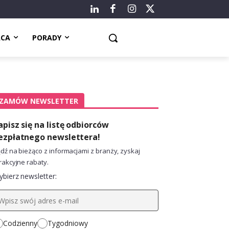
ACA
PORADY
ZAMÓW NEWSLETTER
apisz się na listę odbiorców
ezpłatnego newslettera!
dź na bieżąco z informacjami z branży, zyskaj
rakcyjne rabaty.
bierz newsletter:
Codzienny
Tygodniowy