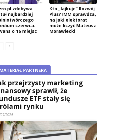
ero.pl zdobywa
Kto „lajkuje” Rozwój
tuł najbardziej
Plus? IMM sprawdza,
piniotwórczego
na jaki elektorat
edium czerwca.
może liczyć Mateusz
wans o 16 miejsc
Morawiecki
MATERIAŁ PARTNERA
ak przejrzysty marketing
inansowy sprawił, że
undusze ETF stały się
rólami rynku
/07/2026