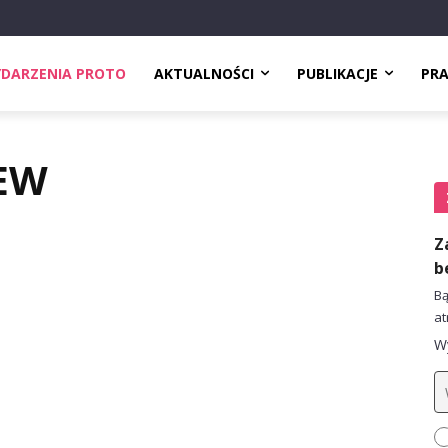
DARZENIA PROTO
AKTUALNOŚCI
PUBLIKACJE
PR
REW
Z
b
Bą
at
Wy