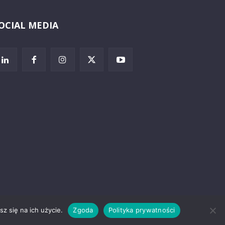
OCIAL MEDIA
Wybierz i
posłuchaj
z się na ich użycie.
Zgoda
Polityka prywatności
rzeżenia prawne