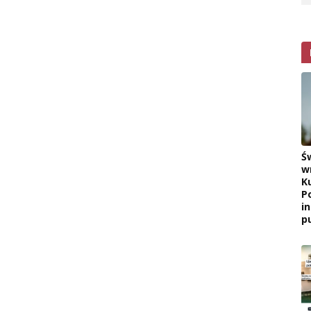
Ś
w
K
P
i
pu