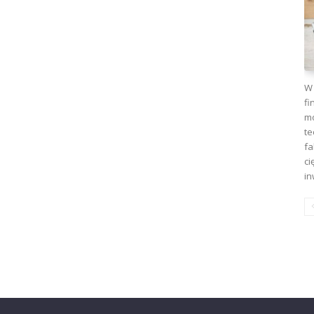
W 
fi
mo
te
fa
ci
in