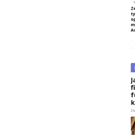
Z
ty
o
m
A
J
f
f
k
24