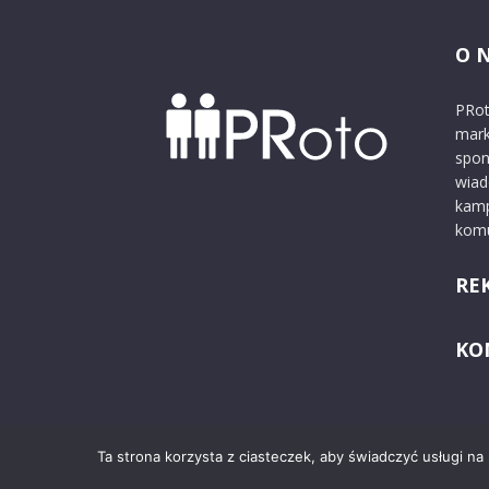
O 
PRot
mark
spon
wiad
kamp
komu
RE
KO
Ta strona korzysta z ciasteczek, aby świadczyć usługi na
© 2024 PRoto.pl