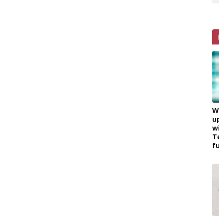
W
u
w
T
f