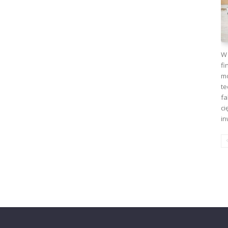
W 
fi
mo
te
fa
ci
in