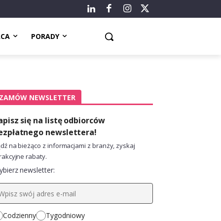
ACA
PORADY
ZAMÓW NEWSLETTER
apisz się na listę odbiorców
ezpłatnego newslettera!
dź na bieżąco z informacjami z branży, zyskaj
rakcyjne rabaty.
bierz newsletter:
Codzienny
Tygodniowy