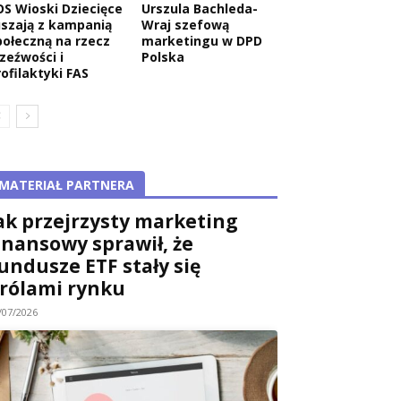
OS Wioski Dziecięce
Urszula Bachleda-
uszają z kampanią
Wraj szefową
połeczną na rzecz
marketingu w DPD
rzeźwości i
Polska
rofilaktyki FAS
MATERIAŁ PARTNERA
ak przejrzysty marketing
inansowy sprawił, że
undusze ETF stały się
rólami rynku
/07/2026