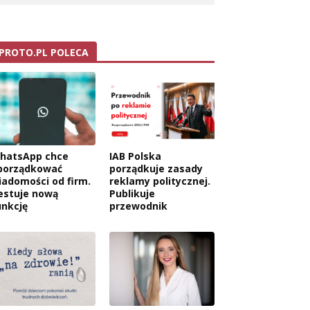
PROTO.PL POLECA
hatsApp chce
IAB Polska
porządkować
porządkuje zasady
iadomości od firm.
reklamy politycznej.
estuje nową
Publikuje
unkcję
przewodnik