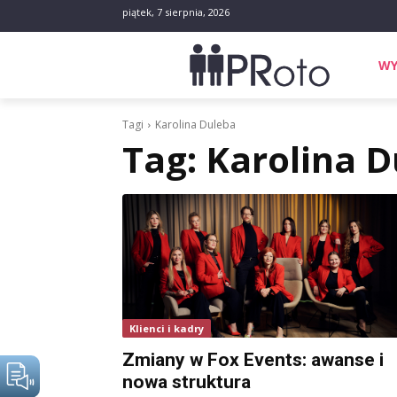
piątek, 7 sierpnia, 2026
WY
Tagi
Karolina Duleba
Tag:
Karolina D
Klienci i kadry
Zmiany w Fox Events: awanse i
nowa struktura