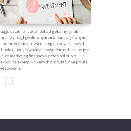
ciągu ostatnich trzech dekad globalny rynek
nansowy uległ gwałtownym zmianom, a głównym
torem tych zmian jest dostęp do nowoczesnych
chnologii. Innym ważnym powodem tych zmian jest
kt, że marketing finansowy przeniósł punkt
ężkości ze skomplikowanych produktów na proste
westowanie...