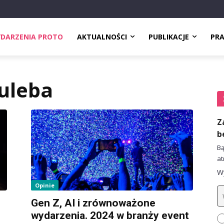
DARZENIA PROTO
AKTUALNOŚCI
PUBLIKACJE
PR
uleba
Z
b
Bą
at
Wy
Opinie
Gen Z, AI i zrównoważone
wydarzenia. 2024 w branży event