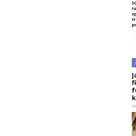
S
r
s
t
p
J
f
f
k
24