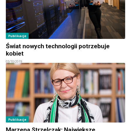
Publikacje
Świat nowych technologii potrzebuje
kobiet
03/10/2019
Publikacje
Marzena Strzelczak: Największe