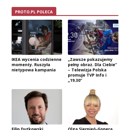
PROTO.PL POLECA
IKEA wycenia codzienne
„Zawsze pokazujemy
momenty. Ruszyła
pełny obraz. Dla Ciebie”
nietypowa kampania
– Telewizja Polska
promuje TVP Info i
„19.30”
Filip Dutkowski
Olga Sierpień-Gonera