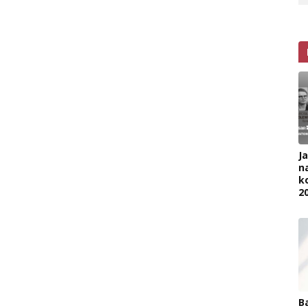
J
na
k
2
B