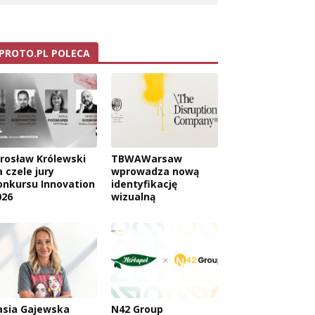
PROTO.PL POLECA
arosław Królewski
TBWAWarsaw
 czele jury
wprowadza nową
onkursu Innovation
identyfikację
026
wizualną
asia Gajewska
N42 Group