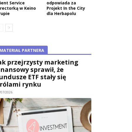
ient Service
odpowiada za
irectorką w Keino
Projekt In the City
rupie
dla Herbapolu
MATERIAŁ PARTNERA
ak przejrzysty marketing
inansowy sprawił, że
undusze ETF stały się
rólami rynku
/07/2026