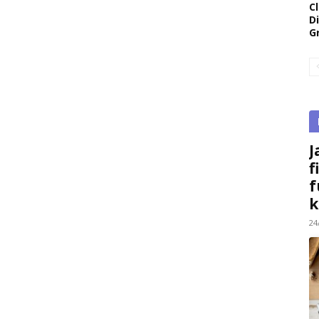
Cl
D
G
J
f
f
k
24