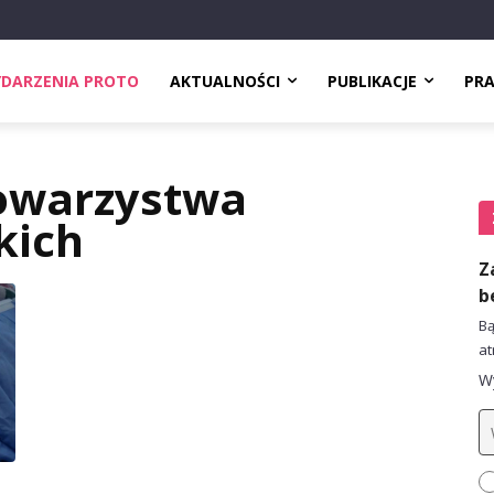
DARZENIA PROTO
AKTUALNOŚCI
PUBLIKACJE
PR
owarzystwa
kich
Z
b
Bą
at
Wy