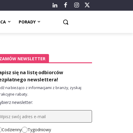
ACA
PORADY
ZAMÓW NEWSLETTER
apisz się na listę odbiorców
ezpłatnego newslettera!
dź na bieżąco z informacjami z branży, zyskaj
rakcyjne rabaty.
bierz newsletter:
Codzienny
Tygodniowy