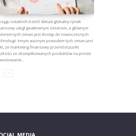
ciągu ostatnich trzech dekad globalny rynek
nansowy uległ gwałtownym zmianom, a głównym
torem tych zmian jest dostęp do nowoczesnych
chnologii. Innym ważnym powodem tych zmian jest
kt, że marketing finansowy przeniósł punkt
ężkości ze skomplikowanych produktów na proste
westowanie...
OCIAL MEDIA