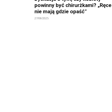
powinny być chirurżkami? „Ręce
nie mają gdzie opaść”
27/08/2025