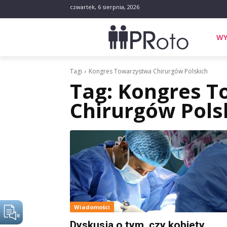
czwartek, 6 sierpnia, 2026
WY
Tagi
Kongres Towarzystwa Chirurgów Polskich
Tag:
Kongres T
Chirurgów Pols
Wiadomości
Dyskusja o tym, czy kobiety