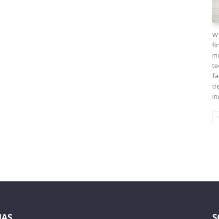
W 
fi
mo
te
fa
ci
in
NAS
S