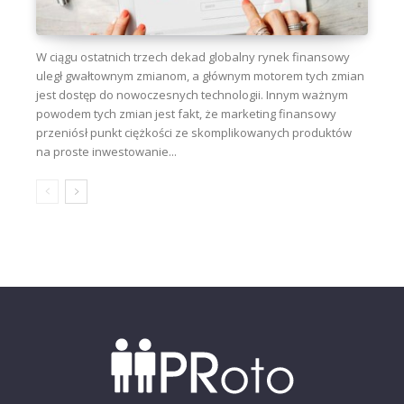
W ciągu ostatnich trzech dekad globalny rynek finansowy
uległ gwałtownym zmianom, a głównym motorem tych zmian
jest dostęp do nowoczesnych technologii. Innym ważnym
powodem tych zmian jest fakt, że marketing finansowy
przeniósł punkt ciężkości ze skomplikowanych produktów
na proste inwestowanie...