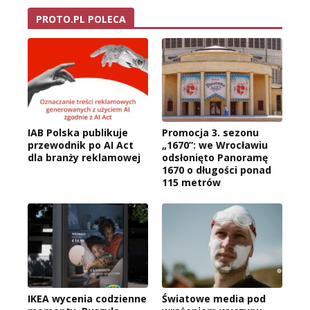
PROTO.PL POLECA
IAB Polska publikuje
Promocja 3. sezonu
przewodnik po AI Act
„1670”: we Wrocławiu
dla branży reklamowej
odsłonięto Panoramę
1670 o długości ponad
115 metrów
IKEA wycenia codzienne
Światowe media pod