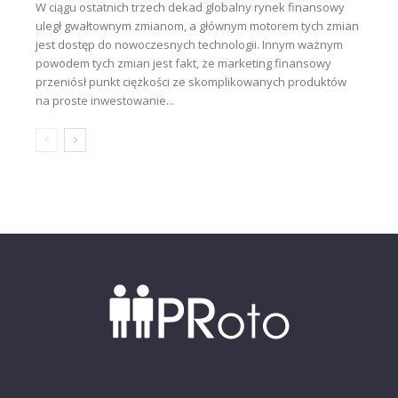
W ciągu ostatnich trzech dekad globalny rynek finansowy
uległ gwałtownym zmianom, a głównym motorem tych zmian
jest dostęp do nowoczesnych technologii. Innym ważnym
powodem tych zmian jest fakt, że marketing finansowy
przeniósł punkt ciężkości ze skomplikowanych produktów
na proste inwestowanie...