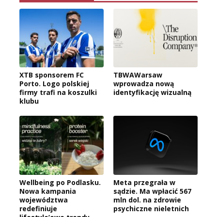
XTB sponsorem FC
TBWAWarsaw
Porto. Logo polskiej
wprowadza nową
firmy trafi na koszulki
identyfikację wizualną
klubu
Wellbeing po Podlasku.
Meta przegrała w
Nowa kampania
sądzie. Ma wpłacić 567
województwa
mln dol. na zdrowie
redefiniuje
psychiczne nieletnich