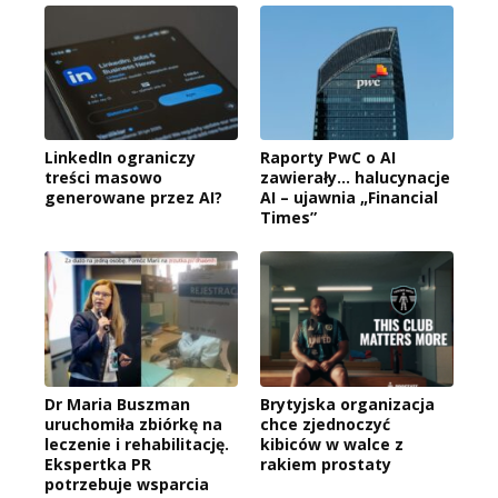
LinkedIn ograniczy
Raporty PwC o AI
treści masowo
zawierały… halucynacje
generowane przez AI?
AI – ujawnia „Financial
Times”
Dr Maria Buszman
Brytyjska organizacja
uruchomiła zbiórkę na
chce zjednoczyć
leczenie i rehabilitację.
kibiców w walce z
Ekspertka PR
rakiem prostaty
potrzebuje wsparcia