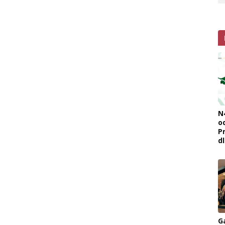
N
o
Pr
d
G