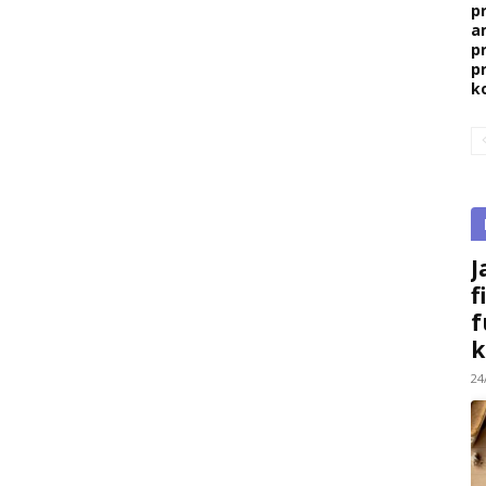
p
a
p
p
k
J
f
f
k
24