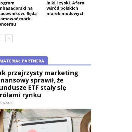
rogram
lajki i zyski. Afera
mbasadorski na
wśród polskich
racowników. Będą
marek modowych
romować marki
oncernu
MATERIAŁ PARTNERA
ak przejrzysty marketing
inansowy sprawił, że
undusze ETF stały się
rólami rynku
/07/2026