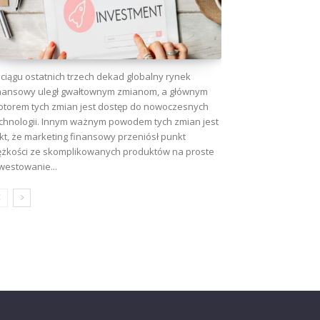
ciągu ostatnich trzech dekad globalny rynek
nansowy uległ gwałtownym zmianom, a głównym
torem tych zmian jest dostęp do nowoczesnych
chnologii. Innym ważnym powodem tych zmian jest
kt, że marketing finansowy przeniósł punkt
ężkości ze skomplikowanych produktów na proste
westowanie...