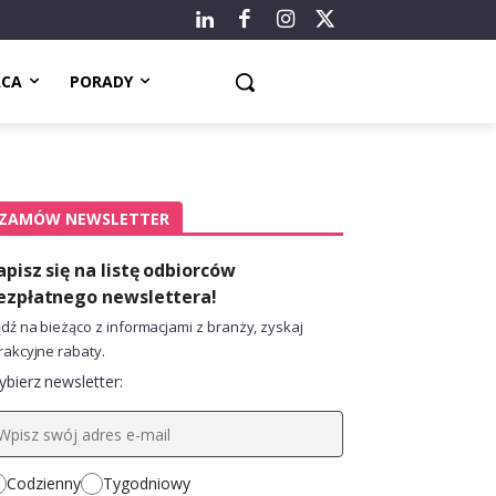
ACA
PORADY
ZAMÓW NEWSLETTER
apisz się na listę odbiorców
ezpłatnego newslettera!
dź na bieżąco z informacjami z branży, zyskaj
rakcyjne rabaty.
bierz newsletter:
Codzienny
Tygodniowy