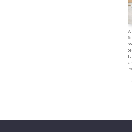
W 
fi
mo
te
fa
ci
in