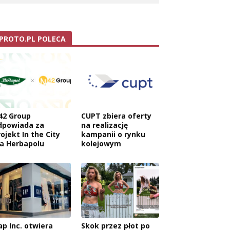
PROTO.PL POLECA
42 Group
CUPT zbiera oferty
dpowiada za
na realizację
ojekt In the City
kampanii o rynku
la Herbapolu
kolejowym
ap Inc. otwiera
Skok przez płot po