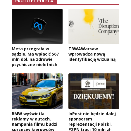
PROTO.PL POLECA
Meta przegrała w
TBWAWarsaw
sądzie. Ma wpłacić 567
wprowadza nową
mln dol. na zdrowie
identyfikację wizualną
psychiczne nieletnich
BMW wyświetla
InPost nie będzie dalej
reklamy w autach.
sponsorem
Kampania filmu budzi
reprezentacji Polski.
sprzeciw kierowców
PZPN traci 10 mln zł