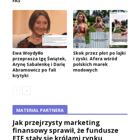
FAS
Ewa Woydyłło
Skok przez płot po lajki
przeprasza Igę Świątek,
i zyski. Afera wśród
Arynę Sabalenkę i Darię
polskich marek
Abramowicz po fali
modowych
krytyki
MATERIAŁ PARTNERA
Jak przejrzysty marketing
finansowy sprawił, że fundusze
ETF stały się królami rynku