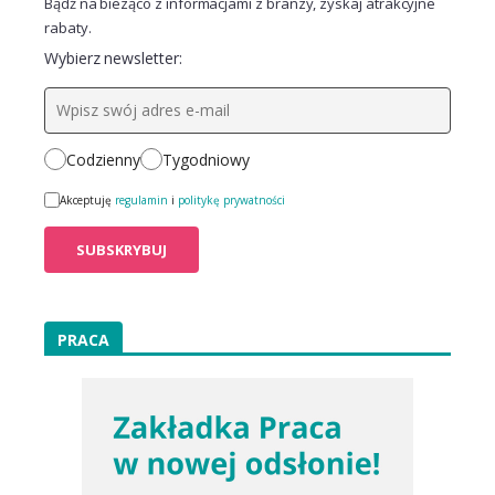
Bądź na bieżąco z informacjami z branży, zyskaj atrakcyjne
rabaty.
Wybierz newsletter:
Codzienny
Tygodniowy
Akceptuję
regulamin
i
politykę prywatności
PRACA