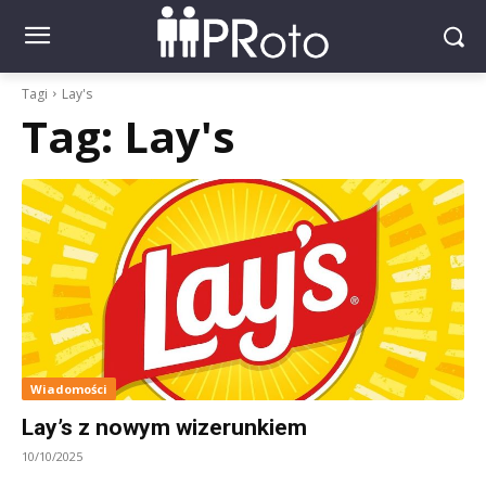
Tagi
Lay's
Tag:
Lay's
Wiadomości
Lay’s z nowym wizerunkiem
10/10/2025