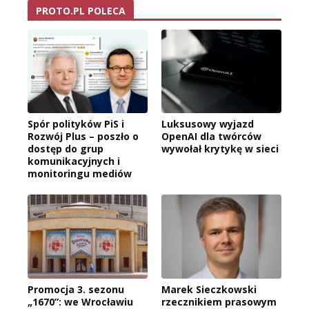
PROTO.PL POLECA
Spór polityków PiS i
Luksusowy wyjazd
Rozwój Plus – poszło o
OpenAI dla twórców
dostęp do grup
wywołał krytykę w sieci
komunikacyjnych i
monitoringu mediów
Promocja 3. sezonu
Marek Sieczkowski
„1670”: we Wrocławiu
rzecznikiem prasowym