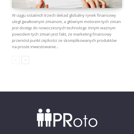
W ciągu ostatnich trzech dekad globalny rynek finansowy
uległ gwałtownym zmianom, a głównym motorem tych zmian
jest dostęp do nowoczesnych technologii. Innym ważnym
powodem tych zmian jest fakt, że marketing finansowy
przeniósł punkt ciężkości ze skomplikowanych produktów
na proste inwestowanie...