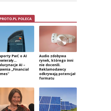
PROTO.PL POLECA
aporty PwC o AI
Audio zdobywa
awierały…
rynek, którego inni
alucynacje AI –
nie docenili.
jawnia „Financial
Reklamodawcy
imes”
odkrywają potencjał
formatu