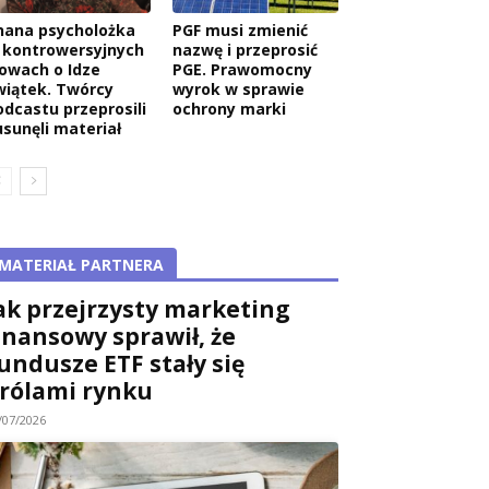
nana psycholożka
PGF musi zmienić
 kontrowersyjnych
nazwę i przeprosić
łowach o Idze
PGE. Prawomocny
wiątek. Twórcy
wyrok w sprawie
odcastu przeprosili
ochrony marki
usunęli materiał
MATERIAŁ PARTNERA
ak przejrzysty marketing
inansowy sprawił, że
undusze ETF stały się
rólami rynku
/07/2026