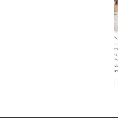
W 
fi
mo
te
fa
ci
in