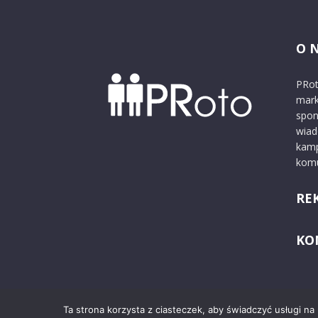
O 
PRot
mark
spon
wiad
kamp
komu
RE
KO
Ta strona korzysta z ciasteczek, aby świadczyć usługi na