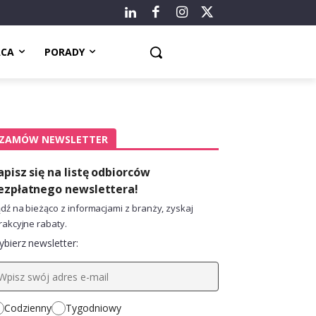
ACA
PORADY
ZAMÓW NEWSLETTER
apisz się na listę odbiorców
ezpłatnego newslettera!
dź na bieżąco z informacjami z branży, zyskaj
rakcyjne rabaty.
bierz newsletter:
Codzienny
Tygodniowy