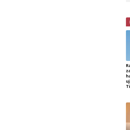
R
z
h
u
T