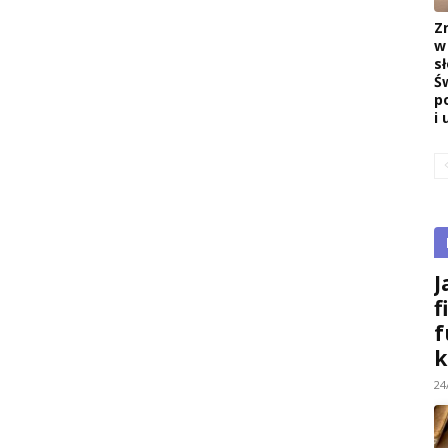
Z
w
s
Ś
p
i 
J
f
f
k
24