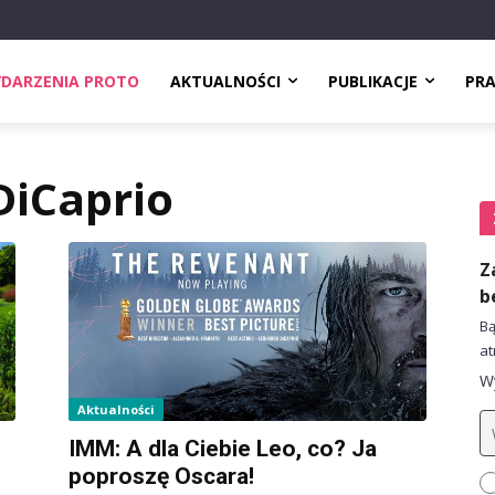
DARZENIA PROTO
AKTUALNOŚCI
PUBLIKACJE
PR
DiCaprio
Z
b
Bą
at
Wy
Aktualności
IMM: A dla Ciebie Leo, co? Ja
poproszę Oscara!