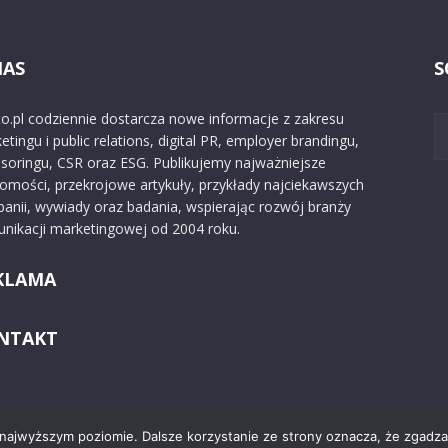
NAS
S
o.pl codziennie dostarcza nowe informacje z zakresu
etingu i public relations, digital PR, employer brandingu,
soringu, CSR oraz ESG. Publikujemy najważniejsze
omości, przekrojowe artykuły, przykłady najciekawszych
anii, wywiady oraz badania, wspierając rozwój branży
nikacji marketingowej od 2004 roku.
KLAMA
NTAKT
 najwyższym poziomie. Dalsze korzystanie ze strony oznacza, że zgadzas