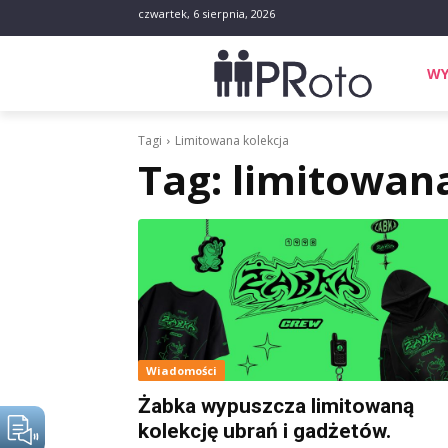
czwartek, 6 sierpnia, 2026
WY
Tagi
Limitowana kolekcja
Tag:
limitowana
Wiadomości
Żabka wypuszcza limitowaną
kolekcję ubrań i gadżetów.