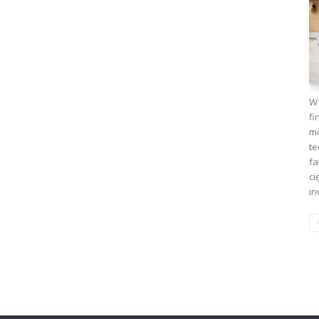
W 
fi
mo
te
fa
ci
in