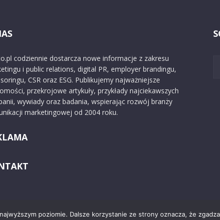
NAS
S
o.pl codziennie dostarcza nowe informacje z zakresu
etingu i public relations, digital PR, employer brandingu,
soringu, CSR oraz ESG. Publikujemy najważniejsze
omości, przekrojowe artykuły, przykłady najciekawszych
anii, wywiady oraz badania, wspierając rozwój branży
nikacji marketingowej od 2004 roku.
KLAMA
NTAKT
 najwyższym poziomie. Dalsze korzystanie ze strony oznacza, że zgadzas