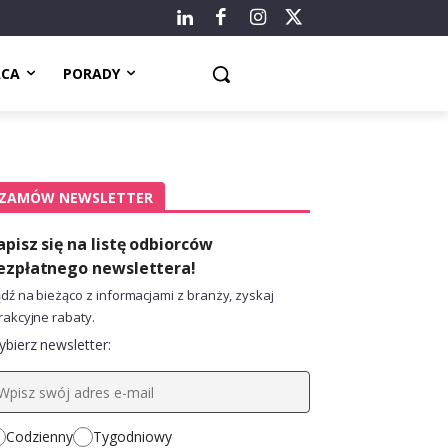
ACA
PORADY
ZAMÓW NEWSLETTER
apisz się na listę odbiorców
ezpłatnego newslettera!
dź na bieżąco z informacjami z branży, zyskaj
rakcyjne rabaty.
bierz newsletter:
Codzienny
Tygodniowy