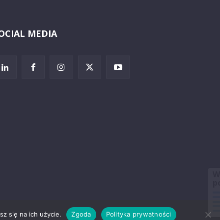
OCIAL MEDIA
Wybierz i
posłuchaj
z się na ich użycie.
Zgoda
Polityka prywatności