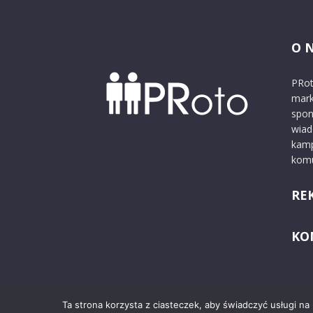
O 
PRot
mark
spon
wiad
kamp
komu
RE
KO
Ta strona korzysta z ciasteczek, aby świadczyć usługi na