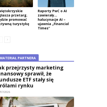
więtokrzyskie
Raporty PwC o AI
głasza przetarg.
zawierały…
ędzie promować
halucynacje AI –
ktywną turystykę
ujawnia „Financial
Times”
MATERIAŁ PARTNERA
ak przejrzysty marketing
inansowy sprawił, że
undusze ETF stały się
rólami rynku
/07/2026