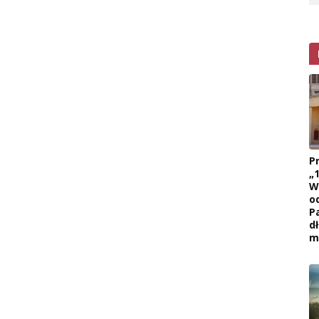
P
„
W
o
P
d
m