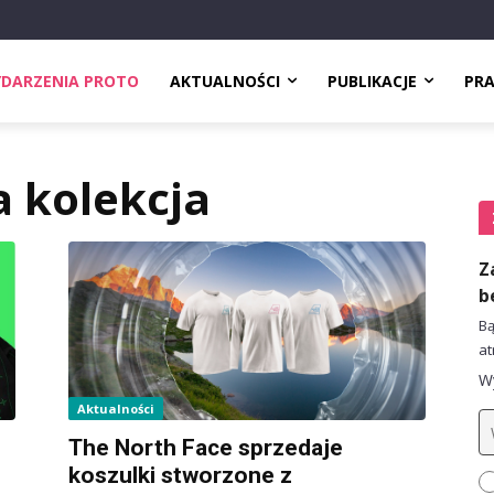
DARZENIA PROTO
AKTUALNOŚCI
PUBLIKACJE
PR
 kolekcja
Z
b
Bą
at
Wy
Aktualności
The North Face sprzedaje
koszulki stworzone z