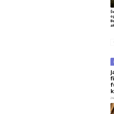
Ś
o
B
a
J
f
f
k
24