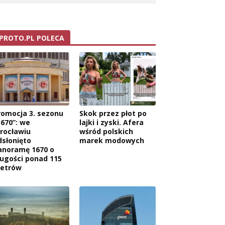
PROTO.PL POLECA
romocja 3. sezonu
Skok przez płot po
1670”: we
lajki i zyski. Afera
rocławiu
wśród polskich
dsłonięto
marek modowych
anoramę 1670 o
ługości ponad 115
etrów