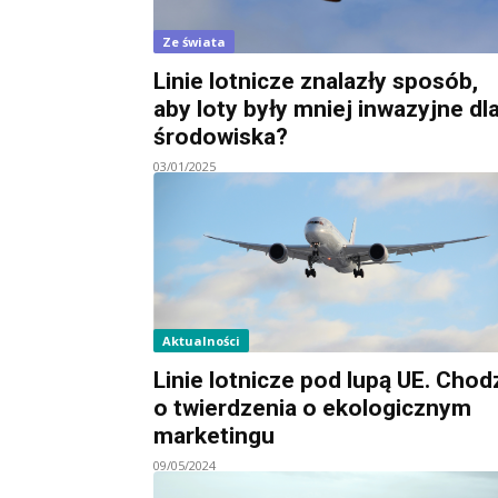
Ze świata
Linie lotnicze znalazły sposób,
aby loty były mniej inwazyjne dl
środowiska?
03/01/2025
Aktualności
Linie lotnicze pod lupą UE. Chod
o twierdzenia o ekologicznym
marketingu
09/05/2024