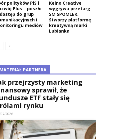
ór polityków PiS i
Keino Creative
ozwój Plus – poszło
wygrywa przetarg
 dostęp do grup
SM SPOMLEK.
omunikacyjnych i
Stworzy platformę
onitoringu mediów
kreatywną marki
Lubianka
MATERIAŁ PARTNERA
ak przejrzysty marketing
inansowy sprawił, że
undusze ETF stały się
rólami rynku
/07/2026