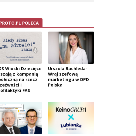
PROTO.PL POLECA
OS Wioski Dziecięce
Urszula Bachleda-
uszają z kampanią
Wraj szefową
połeczną na rzecz
marketingu w DPD
rzeźwości i
Polska
rofilaktyki FAS