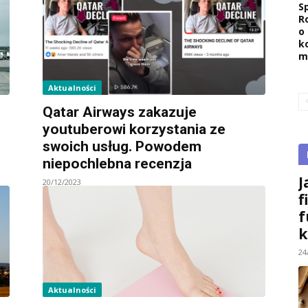
Sp
R
o
k
m
Aktualności
Qatar Airways zakazuje
youtuberowi korzystania ze
swoich usług. Powodem
niepochlebna recenzja
J
20/12/2023
f
f
k
24
Aktualności