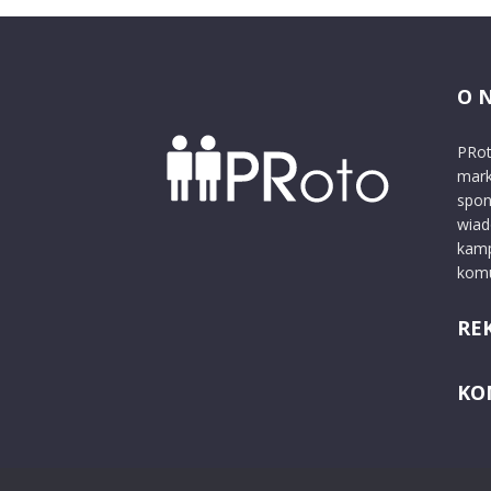
O 
PRot
mark
spon
wiad
kamp
komu
RE
KO