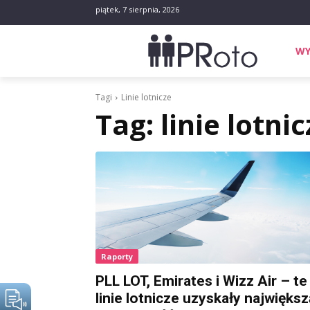
piątek, 7 sierpnia, 2026
WY
Tagi
Linie lotnicze
Tag:
linie lotnic
Raporty
PLL LOT, Emirates i Wizz Air – te
linie lotnicze uzyskały największ