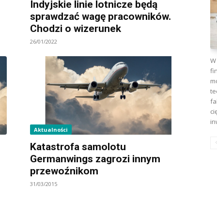
Indyjskie linie lotnicze będą
sprawdzać wagę pracowników.
Chodzi o wizerunek
26/01/2022
W 
fi
mo
te
fa
ci
in
Aktualności
Katastrofa samolotu
Germanwings zagrozi innym
przewoźnikom
31/03/2015