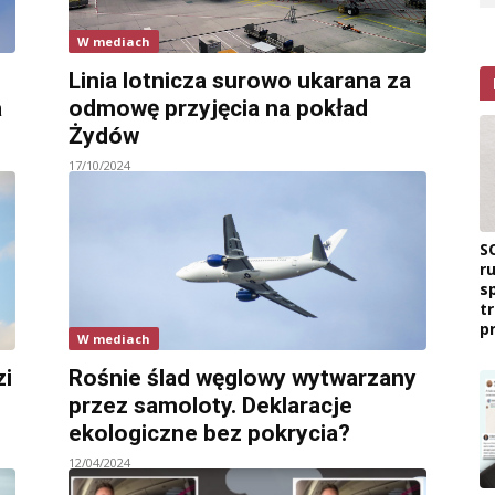
W mediach
Linia lotnicza surowo ukarana za
a
odmowę przyjęcia na pokład
Żydów
17/10/2024
S
r
s
t
p
W mediach
zi
Rośnie ślad węglowy wytwarzany
przez samoloty. Deklaracje
ekologiczne bez pokrycia?
12/04/2024