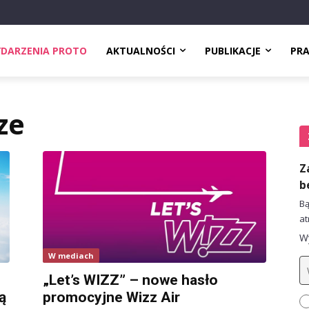
DARZENIA PROTO
AKTUALNOŚCI
PUBLIKACJE
PR
ze
Z
b
Bą
at
Wy
W mediach
„Let’s WIZZ” – nowe hasło
ą
promocyjne Wizz Air