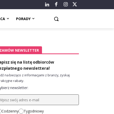
ACA
PORADY
ZAMÓW NEWSLETTER
apisz się na listę odbiorców
ezpłatnego newslettera!
dź na bieżąco z informacjami z branży, zyskaj
rakcyjne rabaty.
bierz newsletter:
Codzienny
Tygodniowy