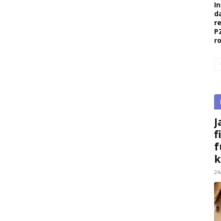
I
d
r
P
r
J
f
f
k
24