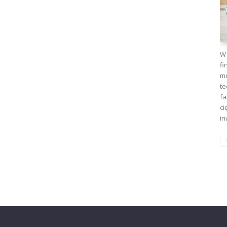
W 
fi
mo
te
fa
ci
in