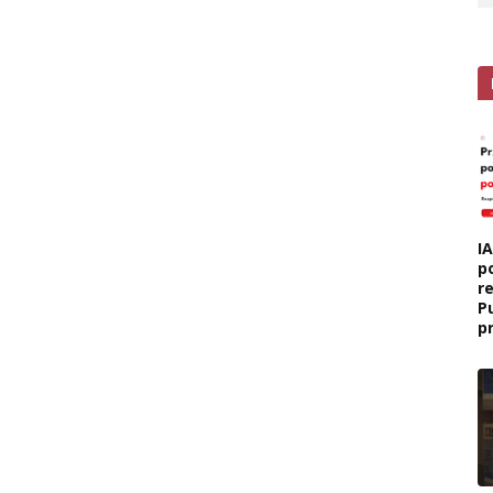
I
p
r
P
p