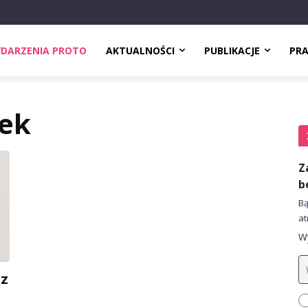
DARZENIA PROTO
AKTUALNOŚCI
PUBLIKACJE
PR
rek
Z
b
Bą
at
Wy
 z