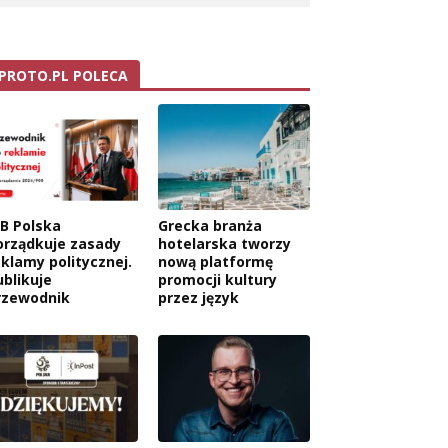
PROTO.PL POLECA
AB Polska
Grecka branża
orządkuje zasady
hotelarska tworzy
eklamy politycznej.
nową platformę
ublikuje
promocji kultury
rzewodnik
przez język