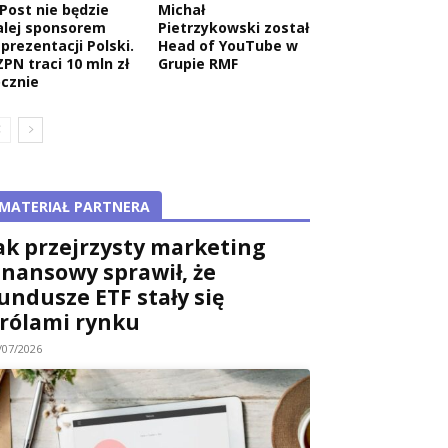
nPost nie będzie
Michał
alej sponsorem
Pietrzykowski został
eprezentacji Polski.
Head of YouTube w
ZPN traci 10 mln zł
Grupie RMF
ocznie
MATERIAŁ PARTNERA
ak przejrzysty marketing
inansowy sprawił, że
undusze ETF stały się
rólami rynku
/07/2026