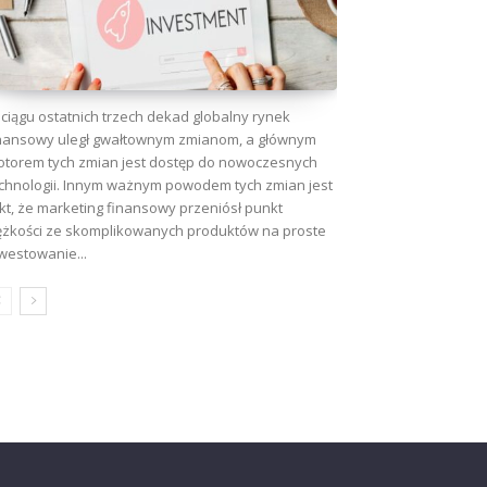
ciągu ostatnich trzech dekad globalny rynek
nansowy uległ gwałtownym zmianom, a głównym
torem tych zmian jest dostęp do nowoczesnych
chnologii. Innym ważnym powodem tych zmian jest
kt, że marketing finansowy przeniósł punkt
ężkości ze skomplikowanych produktów na proste
westowanie...