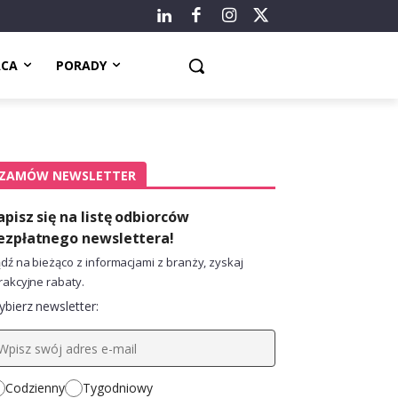
ACA
PORADY
ZAMÓW NEWSLETTER
apisz się na listę odbiorców
ezpłatnego newslettera!
dź na bieżąco z informacjami z branży, zyskaj
rakcyjne rabaty.
bierz newsletter:
Codzienny
Tygodniowy