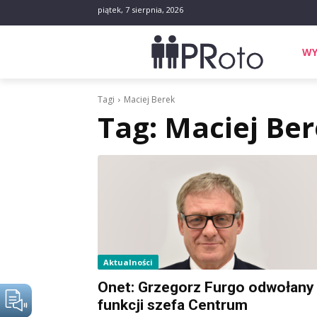
piątek, 7 sierpnia, 2026
WY
Tagi
Maciej Berek
Tag:
Maciej Be
Aktualności
Onet: Grzegorz Furgo odwołany
funkcji szefa Centrum