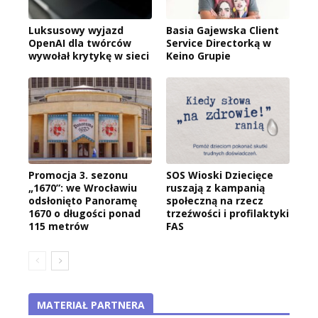
Luksusowy wyjazd
Basia Gajewska Client
OpenAI dla twórców
Service Directorką w
wywołał krytykę w sieci
Keino Grupie
Promocja 3. sezonu
SOS Wioski Dziecięce
„1670”: we Wrocławiu
ruszają z kampanią
odsłonięto Panoramę
społeczną na rzecz
1670 o długości ponad
trzeźwości i profilaktyki
115 metrów
FAS
MATERIAŁ PARTNERA