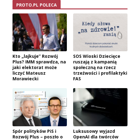
PROTO.PL POLECA
Kto „lajkuje” Rozwój
SOS Wioski Dziecięce
Plus? IMM sprawdza, na
ruszają z kampanią
jaki elektorat może
społeczną na rzecz
liczyć Mateusz
trzeźwości i profilaktyki
Morawiecki
FAS
Spór polityków PiS i
Luksusowy wyjazd
Rozwój Plus – poszło o
OpenAI dla twórców