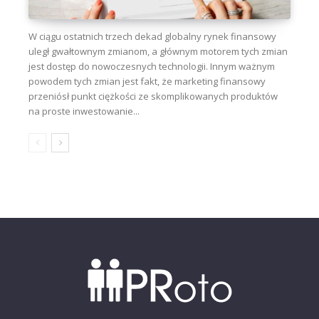
W ciągu ostatnich trzech dekad globalny rynek finansowy
uległ gwałtownym zmianom, a głównym motorem tych zmian
jest dostęp do nowoczesnych technologii. Innym ważnym
powodem tych zmian jest fakt, że marketing finansowy
przeniósł punkt ciężkości ze skomplikowanych produktów
na proste inwestowanie...